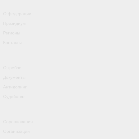
- Пресса о ФГСР в 2016
О федерации
Grand Moscow Regatta (GMR)
Президиум
Регионы
Контакты
О гребле
Документы
Антидопинг
Судейство
Соревнования
Организации