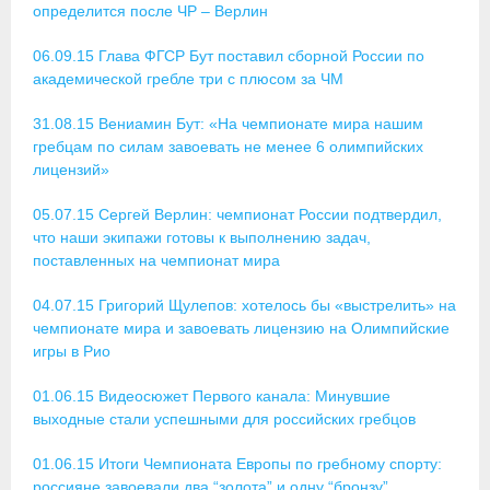
определится после ЧР – Верлин
Приобретение спортивной страховки
06.09.15 Глава ФГСР Бут поставил сборной России по
академической гребле три с плюсом за ЧМ
Документы
31.08.15 Вениамин Бут: «На чемпионате мира нашим
- Архив документов
гребцам по силам завоевать не менее 6 олимпийских
лицензий»
- Нормативные документы
05.07.15 Сергей Верлин: чемпионат России подтвердил,
- Подготовка спортивного резерва
что наши экипажи готовы к выполнению задач,
поставленных на чемпионат мира
- Правила гребного спорта
04.07.15 Григорий Щулепов: хотелось бы «выстрелить» на
Организации
чемпионате мира и завоевать лицензию на Олимпийские
игры в Рио
Персоналии
01.06.15 Видеосюжет Первого канала: Минувшие
Антидопинг
выходные стали успешными для российских гребцов
- Документы
01.06.15 Итоги Чемпионата Европы по гребному спорту:
россияне завоевали два “золота” и одну “бронзу”