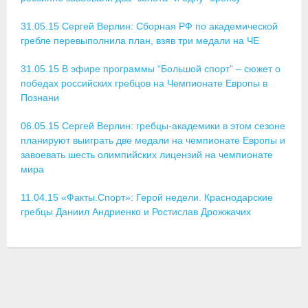
- Контакты
31.05.15 Сергей Верлин: Сборная РФ по академической
- Информация для спортсменов и персонала
гребле перевыполнила план, взяв три медали на ЧЕ
- Пул тестирования РУСАДА
31.05.15 В эфире программы “Большой спорт” – сюжет о
победах российских гребцов на Чемпионате Европы в
Судейство
Познани
- Семинары и экзамены
06.05.15 Сергей Верлин: гребцы-академики в этом сезоне
планируют выиграть две медали на чемпионате Европы и
- Коллегия спортивных судей ФГСР
завоевать шесть олимпийских лицензий на чемпионате
мира
- Документы
11.04.15 «Факты.Спорт»: Герой недели. Краснодарские
Фото
гребцы Даниил Андриенко и Ростислав Дрожжачих
Видео
Пресса о нас
- Пресса о ФГСР в 2015