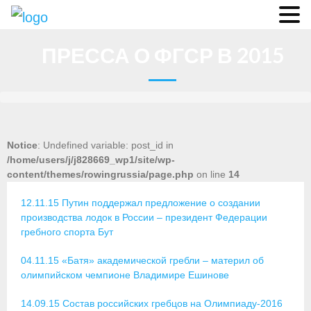
О федерации
ПРЕССА О ФГСР В 2015
- Аппарат ФГСР
- Конференция
- Региональные федерации
Notice
: Undefined variable: post_id in
/home/users/j/j828669_wp1/site/wp-
О гребле
content/themes/rowingrussia/page.php
on line
14
- Дисциплины гребного спорта
12.11.15 Путин поддержал предложение о создании
производства лодок в России – президент Федерации
- История гребли
гребного спорта Бут
- Президиум
04.11.15 «Батя» академической гребли – материл об
олимпийском чемпионе Владимире Ешинове
Новости
14.09.15 Состав российских гребцов на Олимпиаду-2016
Регламенты и результаты