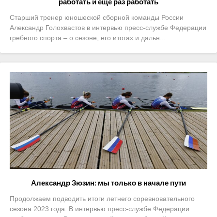
работать и еще раз работать
Приобретение спортивной страховки
Старший тренер юношеской сборной команды России
Александр Голохвастов в интервью пресс-службе Федерации
Документы
гребного спорта – о сезоне, его итогах и дальн...
- Архив документов
- Нормативные документы
- Подготовка спортивного резерва
- Правила гребного спорта
Организации
Персоналии
Антидопинг
Александр Зюзин: мы только в начале пути
Продолжаем подводить итоги летнего соревновательного
- Документы
сезона 2023 года. В интервью пресс-службе Федерации