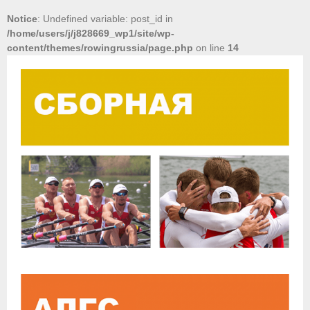
- Пресса о ФГСР в 2016
Notice
: Undefined variable: post_id in
/home/users/j/j828669_wp1/site/wp-
Grand Moscow Regatta (GMR)
content/themes/rowingrussia/page.php
on line
14