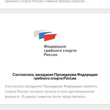
гребного спорта России главный тренер сборной...
- Контакты
- Информация для спортсменов и персонала
- Пул тестирования РУСАДА
Судейство
- Семинары и экзамены
- Коллегия спортивных судей ФГСР
- Документы
Фото
Состоялось заседание Президиума Федерации
гребного спорта России
Видео
Состоялось заседание Президиума Федерации гребного
спорта России, которое прошло в очно-дистанционном
Пресса о нас
формате. В рамках повестки были представлены ...
- Пресса о ФГСР в 2015