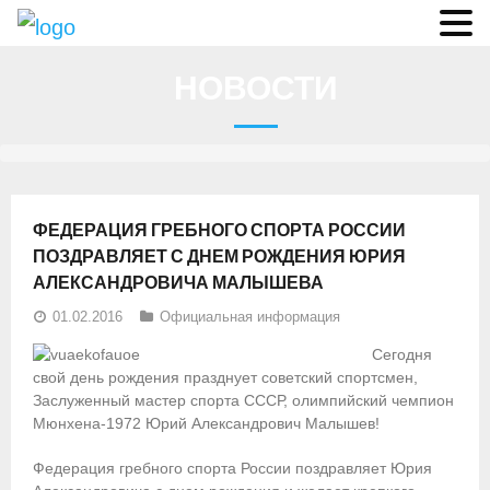
О федерации
НОВОСТИ
- Аппарат ФГСР
- Конференция
- Региональные федерации
ФЕДЕРАЦИЯ ГРЕБНОГО СПОРТА РОССИИ
О гребле
ПОЗДРАВЛЯЕТ С ДНЕМ РОЖДЕНИЯ ЮРИЯ
АЛЕКСАНДРОВИЧА МАЛЫШЕВА
- Дисциплины гребного спорта
01.02.2016
Официальная информация
- История гребли
Сегодня
свой день рождения празднует советский спортсмен,
- Президиум
Заслуженный мастер спорта СССР, олимпийский чемпион
Мюнхена-1972 Юрий Александрович Малышев!
Новости
Федерация гребного спорта России поздравляет Юрия
Регламенты и результаты