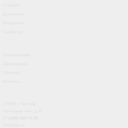
- Контакты
О гребле
- Информация для спортсменов и персонала
Документы
Антидопинг
- Пул тестирования РУСАДА
Судейство
Судейство
- Семинары и экзамены
Соревнования
- Коллегия спортивных судей ФГСР
Организации
Сборная
- Документы
Рейтинги
Фото
Видео
119992, г. Москва,
Пресса о нас
Лужнецкая наб., д. 8
+7 (499) 288-72-50
- Пресса о ФГСР в 2015
info@fgsr.ru