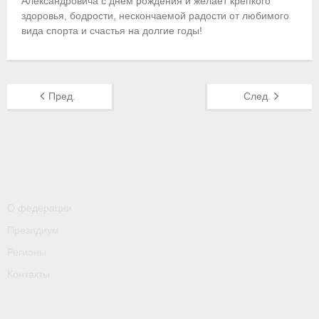
Александровича с днем рождения и желает крепкого
здоровья, бодрости, нескончаемой радости от любимого
Приобретение спортивной страховки
вида спорта и счастья на долгие годы!
Документы
- Архив документов
Пред.
След.
- Нормативные документы
- Подготовка спортивного резерва
- Правила гребного спорта
Организации
О федерации
Президиум
Персоналии
Регионы
Антидопинг
Контакты
- Документы