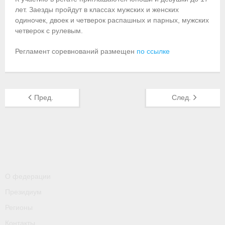
лет. Заезды пройдут в классах мужских и женских
Приобретение спортивной страховки
одиночек, двоек и четверок распашных и парных, мужских
четверок с рулевым.
Документы
Регламент соревнований размещен
по ссылке
- Архив документов
- Нормативные документы
Пред.
След.
- Подготовка спортивного резерва
- Правила гребного спорта
Организации
Персоналии
О федерации
Антидопинг
Президиум
- Документы
Регионы
Контакты