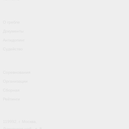
- Контакты
- Информация для спортсменов и персонала
О гребле
- Пул тестирования РУСАДА
Документы
Судейство
Антидопинг
Судейство
- Семинары и экзамены
- Коллегия спортивных судей ФГСР
Соревнования
- Документы
Организации
Фото
Сборная
Видео
Рейтинги
Пресса о нас
119992, г. Москва,
- Пресса о ФГСР в 2015
Лужнецкая наб., д. 8