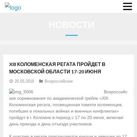
О федерации
НОВОСТИ
- Аппарат ФГСР
- Конференция
- Региональные федерации
XIII КОЛОМЕНСКАЯ РЕГАТА ПРОЙДЕТ В
О гребле
МОСКОВСКОЙ ОБЛАСТИ 17-20 ИЮНЯ
26.05.2016
Всероссийские
- Дисциплины гребного спорта
Всероссийс
- История гребли
кие соревнования по академической гребле «XIII
Коломенская регата, посвященная памяти коломенцев,
- Президиум
погибших в локальных войнах и военных конфликтах»
пройдут в г. Коломне в период с 17 по 20 июня, включая
Новости
день приезда и день отъезда участников.
Регламенты и результаты
К участию в регате приглашаются юноши и девушки до 17