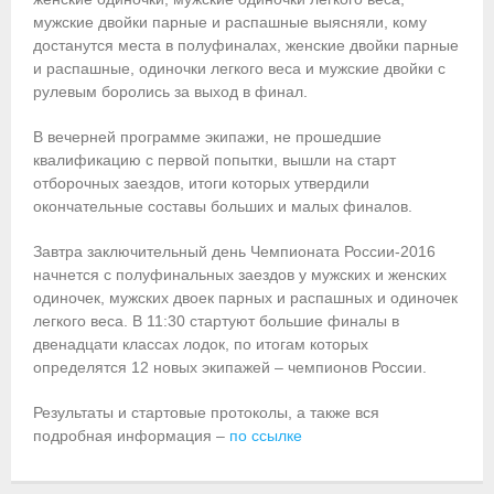
мужские двойки парные и распашные выясняли, кому
Приобретение спортивной страховки
достанутся места в полуфиналах, женские двойки парные
и распашные, одиночки легкого веса и мужские двойки с
Документы
рулевым боролись за выход в финал.
- Архив документов
В вечерней программе экипажи, не прошедшие
квалификацию с первой попытки, вышли на старт
- Нормативные документы
отборочных заездов, итоги которых утвердили
окончательные составы больших и малых финалов.
- Подготовка спортивного резерва
Завтра заключительный день Чемпионата России-2016
- Правила гребного спорта
начнется с полуфинальных заездов у мужских и женских
одиночек, мужских двоек парных и распашных и одиночек
Организации
легкого веса. В 11:30 стартуют большие финалы в
двенадцати классах лодок, по итогам которых
Персоналии
определятся 12 новых экипажей – чемпионов России.
Антидопинг
Результаты и стартовые протоколы, а также вся
подробная информация –
по ссылке
- Документы