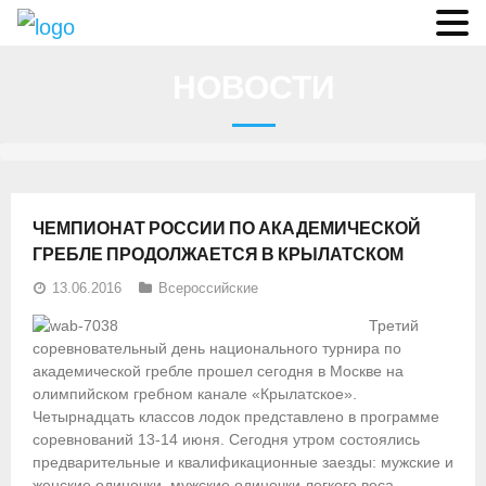
О федерации
НОВОСТИ
- Аппарат ФГСР
- Конференция
- Региональные федерации
ЧЕМПИОНАТ РОССИИ ПО АКАДЕМИЧЕСКОЙ
О гребле
ГРЕБЛЕ ПРОДОЛЖАЕТСЯ В КРЫЛАТСКОМ
13.06.2016
Всероссийские
- Дисциплины гребного спорта
Третий
- История гребли
соревновательный день национального турнира по
академической гребле прошел сегодня в Москве на
- Президиум
олимпийском гребном канале «Крылатское».
Четырнадцать классов лодок представлено в программе
Новости
соревнований 13-14 июня. Сегодня утром состоялись
предварительные и квалификационные заезды: мужские и
Регламенты и результаты
женские одиночки, мужские одиночки легкого веса,