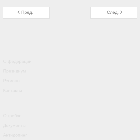
- Контакты
Пред.
След.
- Информация для спортсменов и персонала
- Пул тестирования РУСАДА
Судейство
- Семинары и экзамены
О федерации
- Коллегия спортивных судей ФГСР
Президиум
Регионы
- Документы
Контакты
Фото
Видео
О гребле
Пресса о нас
Документы
- Пресса о ФГСР в 2015
Антидопинг