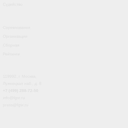
Судейство
- Пресса о ФГСР в 2016
Grand Moscow Regatta (GMR)
Соревнования
Организации
Сборная
Рейтинги
119992, г. Москва,
Лужнецкая наб., д. 8
+7 (499) 288-72-50
info@fgsr.ru
press@fgsr.ru