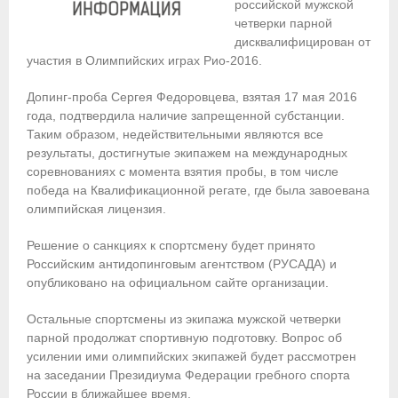
российской мужской
четверки парной
Приобретение спортивной страховки
дисквалифицирован от
участия в Олимпийских играх Рио-2016.
Документы
Допинг-проба Сергея Федоровцева, взятая 17 мая 2016
- Архив документов
года, подтвердила наличие запрещенной субстанции.
Таким образом, недействительными являются все
- Нормативные документы
результаты, достигнутые экипажем на международных
соревнованиях с момента взятия пробы, в том числе
- Подготовка спортивного резерва
победа на Квалификационной регате, где была завоевана
олимпийская лицензия.
- Правила гребного спорта
Решение о санкциях к спортсмену будет принято
Организации
Российским антидопинговым агентством (РУСАДА) и
опубликовано на официальном сайте организации.
Персоналии
Остальные спортсмены из экипажа мужской четверки
Антидопинг
парной продолжат спортивную подготовку. Вопрос об
усилении ими олимпийских экипажей будет рассмотрен
- Документы
на заседании Президиума Федерации гребного спорта
России в ближайшее время.