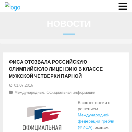
О федерации
НОВОСТИ
- Аппарат ФГСР
- Конференция
- Региональные федерации
ФИСА ОТОЗВАЛА РОССИЙСКУЮ
О гребле
ОЛИМПИЙСКУЮ ЛИЦЕНЗИЮ В КЛАССЕ
МУЖСКОЙ ЧЕТВЕРКИ ПАРНОЙ
- Дисциплины гребного спорта
01.07.2016
- История гребли
Международные
,
Официальная информация
В соответствии с
- Президиум
решением
Международной
Новости
федерации гребли
(ФИСА)
, экипаж
Регламенты и результаты