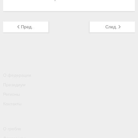
- Контакты
- Информация для спортсменов и персонала
Пред.
След.
- Пул тестирования РУСАДА
Судейство
- Семинары и экзамены
- Коллегия спортивных судей ФГСР
О федерации
- Документы
Президиум
Фото
Регионы
Контакты
Видео
Пресса о нас
О гребле
- Пресса о ФГСР в 2015