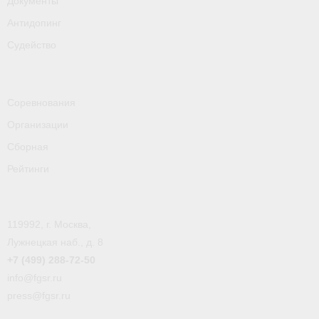
Документы
- Пресса о ФГСР в 2016
Антидопинг
Grand Moscow Regatta (GMR)
Судейство
Соревнования
Организации
Сборная
Рейтинги
119992, г. Москва,
Лужнецкая наб., д. 8
+7 (499) 288-72-50
info@fgsr.ru
press@fgsr.ru