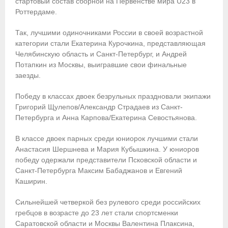
стартовый состав сборной на Первенстве мира U23 в
Роттердаме.
Приобретение спортивной страховки
Так, лучшими одиночниками России в своей возрастной
Документы
категории стали Екатерина Курочкина, представляющая
Челябинскую область и Санкт-Петербург, и Андрей
- Архив документов
Потапкин из Москвы, выигравшие свои финальные
заезды.
- Нормативные документы
Победу в классах двоек безрульных праздновали экипажи
- Подготовка спортивного резерва
Григорий Щулепов/Александр Страдаев из Санкт-
Петербурга и Анна Карпова/Екатерина Севостьянова.
- Правила гребного спорта
В классе двоек парных среди юниорок лучшими стали
Организации
Анастасия Шершнева и Мария Кубышкина. У юниоров
победу одержали представители Псковской области и
Персоналии
Санкт-Петербурга Максим Бабаджанов и Евгений
Каширин.
Антидопинг
Сильнейшей четверкой без рулевого среди российских
- Документы
гребцов в возрасте до 23 лет стали спортсменки
Саратовской области и Москвы Валентина Плаксина,