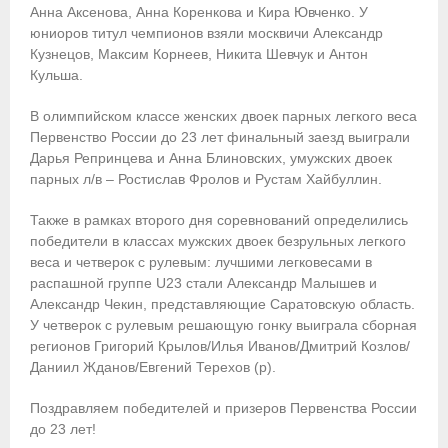
- Контакты
Анна Аксенова, Анна Коренкова и Кира Ювченко. У
юниоров титул чемпионов взяли москвичи Александр
- Информация для спортсменов и персонала
Кузнецов, Максим Корнеев, Никита Шевчук и Антон
Кульша.
- Пул тестирования РУСАДА
В олимпийском классе женских двоек парных легкого веса
Судейство
Первенство России до 23 лет финальный заезд выиграли
Дарья Репринцева и Анна Блиновских, умужских двоек
- Семинары и экзамены
парных л/в – Ростислав Фролов и Рустам Хайбуллин.
- Коллегия спортивных судей ФГСР
Также в рамках второго дня соревнований определились
победители в классах мужских двоек безрульных легкого
- Документы
веса и четверок с рулевым: лучшими легковесами в
распашной группе U23 стали Александр Малышев и
Фото
Александр Чекин, представляющие Саратовскую область.
У четверок с рулевым решающую гонку выиграла сборная
Видео
регионов Григорий Крылов/Илья Иванов/Дмитрий Козлов/
Даниил Жданов/Евгений Терехов (р).
Пресса о нас
Поздравляем победителей и призеров Первенства России
- Пресса о ФГСР в 2015
до 23 лет!