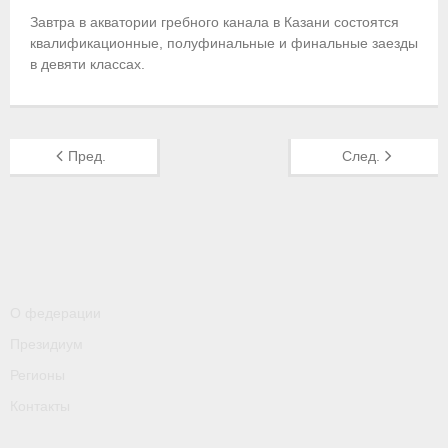
- Пресса о ФГСР в 2016
Завтра в акватории гребного канала в Казани состоятся
квалификационные, полуфинальные и финальные заезды
Grand Moscow Regatta (GMR)
в девяти классах.
Пред.
След.
О федерации
Президиум
Регионы
Контакты