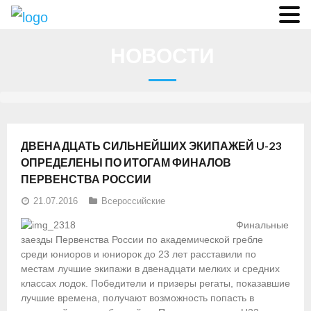
О федерации
НОВОСТИ
- Аппарат ФГСР
- Конференция
- Региональные федерации
ДВЕНАДЦАТЬ СИЛЬНЕЙШИХ ЭКИПАЖЕЙ U-23
О гребле
ОПРЕДЕЛЕНЫ ПО ИТОГАМ ФИНАЛОВ
ПЕРВЕНСТВА РОССИИ
- Дисциплины гребного спорта
21.07.2016
Всероссийские
- История гребли
Финальные
заезды Первенства России по академической гребле
- Президиум
среди юниоров и юниорок до 23 лет расставили по
местам лучшие экипажи в двенадцати мелких и средних
Новости
классах лодок. Победители и призеры регаты, показавшие
лучшие времена, получают возможность попасть в
Регламенты и результаты