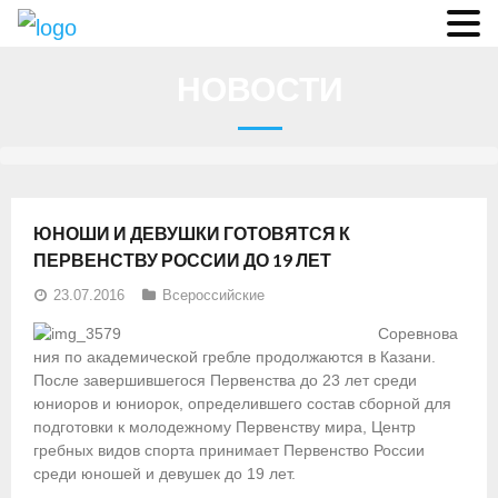
О федерации
НОВОСТИ
- Аппарат ФГСР
- Конференция
- Региональные федерации
ЮНОШИ И ДЕВУШКИ ГОТОВЯТСЯ К
О гребле
ПЕРВЕНСТВУ РОССИИ ДО 19 ЛЕТ
23.07.2016
Всероссийские
- Дисциплины гребного спорта
Соревнова
- История гребли
ния по академической гребле продолжаются в Казани.
После завершившегося Первенства до 23 лет среди
- Президиум
юниоров и юниорок, определившего состав сборной для
подготовки к молодежному Первенству мира, Центр
Новости
гребных видов спорта принимает Первенство России
среди юношей и девушек до 19 лет.
Регламенты и результаты