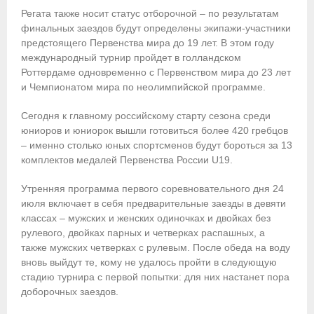
Регата также носит статус отборочной – по результатам
Приобретение спортивной страховки
финальных заездов будут определены экипажи-участники
предстоящего Первенства мира до 19 лет. В этом году
Документы
международный турнир пройдет в голландском
Роттердаме одновременно с Первенством мира до 23 лет
- Архив документов
и Чемпионатом мира по неолимпийской программе.
- Нормативные документы
Сегодня к главному российскому старту сезона среди
юниоров и юниорок вышли готовиться более 420 гребцов
- Подготовка спортивного резерва
– именно столько юных спортсменов будут бороться за 13
комплектов медалей Первенства России U19.
- Правила гребного спорта
Утренняя программа первого соревновательного дня 24
Организации
июля включает в себя предварительные заезды в девяти
классах – мужских и женских одиночках и двойках без
Персоналии
рулевого, двойках парных и четверках распашных, а
также мужских четверках с рулевым. После обеда на воду
Антидопинг
вновь выйдут те, кому не удалось пройти в следующую
стадию турнира с первой попытки: для них настанет пора
- Документы
доборочных заездов.