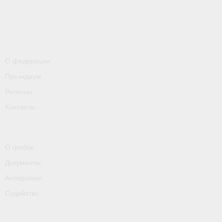
- Пресса о ФГСР в 2016
Grand Moscow Regatta (GMR)
О федерации
Президиум
Регионы
Контакты
О гребле
Документы
Антидопинг
Судейство