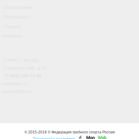
Соревнования
Организации
Сборная
Рейтинги
119992, г. Москва,
Лужнецкая наб., д. 8
+7 (499) 288-72-50
info@fgsr.ru
press@fgsr.ru
© 2015-2016 © Федерация гребного спорта России