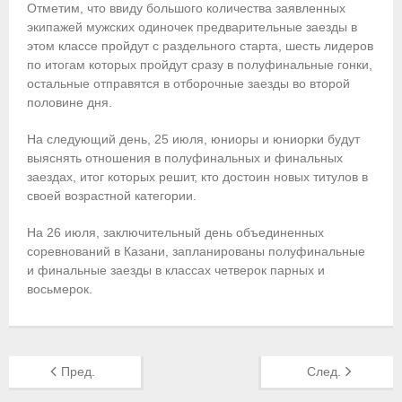
- Контакты
Отметим, что ввиду большого количества заявленных
экипажей мужских одиночек предварительные заезды в
- Информация для спортсменов и персонала
этом классе пройдут с раздельного старта, шесть лидеров
по итогам которых пройдут сразу в полуфинальные гонки,
- Пул тестирования РУСАДА
остальные отправятся в отборочные заезды во второй
половине дня.
Судейство
На следующий день, 25 июля, юниоры и юниорки будут
- Семинары и экзамены
выяснять отношения в полуфинальных и финальных
заездах, итог которых решит, кто достоин новых титулов в
- Коллегия спортивных судей ФГСР
своей возрастной категории.
- Документы
На 26 июля, заключительный день объединенных
соревнований в Казани, запланированы полуфинальные
Фото
и финальные заезды в классах четверок парных и
восьмерок.
Видео
Пресса о нас
Пред.
След.
- Пресса о ФГСР в 2015