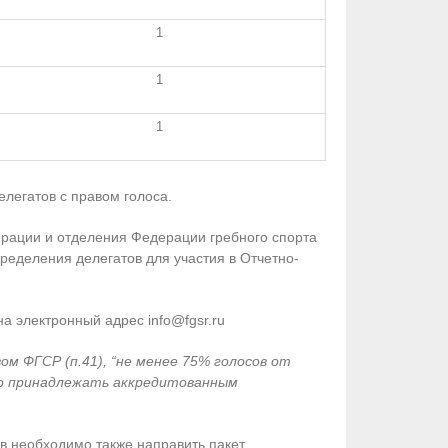
1
1
1
елегатов с правом голоса.
ерации и отделения Федерации гребного спорта
еделения делегатов для участия в Отчетно-
а электронный адрес info@fgsr.ru
м ФГСР (п.41), “не менее 75% голосов от
но принадлежать аккредитованным
ов необходимо также направить пакет