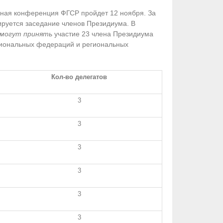
орная конференция ФГСР пройдет 12 ноября. За
нируется заседание членов Президиума. В
могут принять
участие 23 члена Президиума
иональных федераций и региональных
Кол-во делегатов
3
3
3
3
3
3