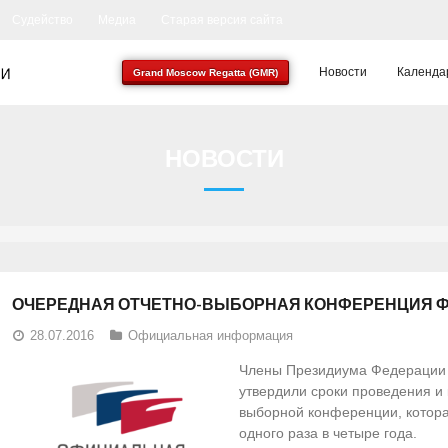
Судейство
Медиа
Старая версия сайта
Новости
Календа
Grand Moscow Regatta (GMR)
НОВОСТИ
ОЧЕРЕДНАЯ ОТЧЕТНО-ВЫБОРНАЯ КОНФЕРЕНЦИЯ Ф
28.07.2016
Официальная информация
Члены Президиума Федерации г
утвердили сроки проведения и 
выборной конференции, которая
одного раза в четыре года.