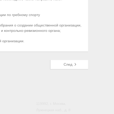
ции по гребному спорту
обрания о создании общественной организации,
и контрольно-ревизионного органа;
й организации.
След.
119992, г. Москва,
Лужнецкая наб., д. 8