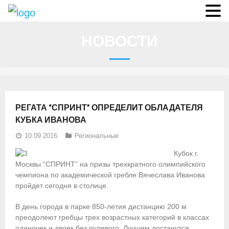
О федерации
НОВОСТИ
- Аппарат ФГСР
- Конференция
- Региональные федерации
РЕГАТА “СПРИНТ” ОПРЕДЕЛИТ ОБЛАДАТЕЛЯ
О гребле
КУБКА ИВАНОВА
10.09.2016
Региональные
- Дисциплины гребного спорта
Кубок г.
- История гребли
Москвы “СПРИНТ” на призы трехкратного олимпийского
чемпиона по академической гребле Вячеслава Иванова
- Президиум
пройдет сегодня в столице.
Новости
В день города в парке 850-летия дистанцию 200 м
преодолеют гребцы трех возрастных категорий в классах
Регламенты и результаты
одиночек и двоек без рулевого. Лучшим достанутся