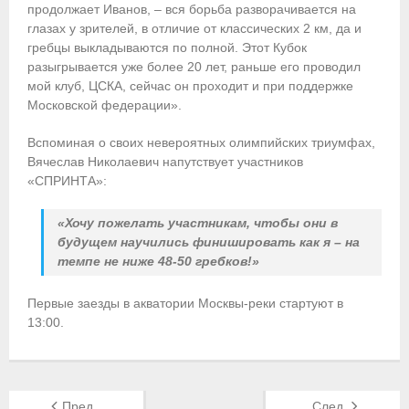
- Контакты
продолжает Иванов, – вся борьба разворачивается на
глазах у зрителей, в отличие от классических 2 км, да и
- Информация для спортсменов и персонала
гребцы выкладываются по полной. Этот Кубок
разыгрывается уже более 20 лет, раньше его проводил
- Пул тестирования РУСАДА
мой клуб, ЦСКА, сейчас он проходит и при поддержке
Московской федерации».
Судейство
Вспоминая о своих невероятных олимпийских триумфах,
- Семинары и экзамены
Вячеслав Николаевич напутствует участников
«СПРИНТА»:
- Коллегия спортивных судей ФГСР
«Хочу пожелать участникам, чтобы они в
- Документы
будущем научились финишировать как я – на
темпе не ниже 48-50 гребков!»
Фото
Первые заезды в акватории Москвы-реки стартуют в
Видео
13:00.
Пресса о нас
- Пресса о ФГСР в 2015
Пред.
След.