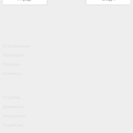
- Пресса о ФГСР в 2016
Grand Moscow Regatta (GMR)
О федерации
Президиум
Регионы
Контакты
О гребле
Документы
Антидопинг
Судейство