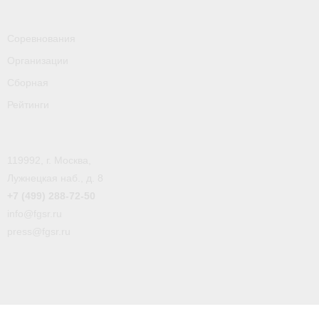
Соревнования
Организации
Сборная
Рейтинги
119992, г. Москва,
Лужнецкая наб., д. 8
+7 (499) 288-72-50
info@fgsr.ru
press@fgsr.ru