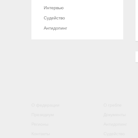
Интервью
Судейство
Антидопинг
О федерации
О гребле
Президиум
Документы
Регионы
Антидопинг
Контакты
Судейство