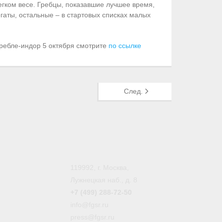
егком весе. Гребцы, показавшие лучшее время,
гаты, остальные – в стартовых списках малых
 гребле-индор 5 октября смотрите
по ссылке
След.
119992, г. Москва,
Лужнецкая наб., д. 8
+7 (499) 288-72-50
info@fgsr.ru
press@fgsr.ru