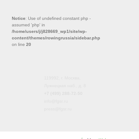
Notice
: Use of undefined constant php -
assumed 'php' in
/home/users/j/j828669_wp1/site/wp-
content/themes/rowingrussia/sidebar.php
on line
20
119992, г. Москва,
Лужнецкая наб., д. 8
+7 (499) 288-72-50
info@fgsr.ru
press@fgsr.ru