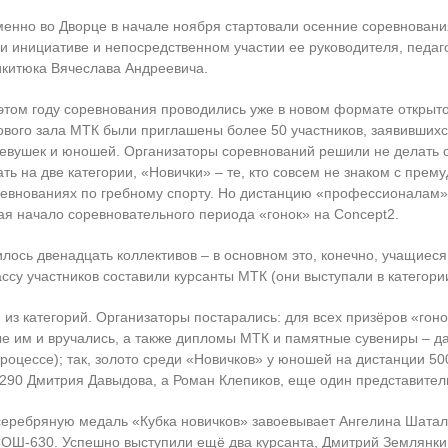
енно во Дворце в начале ноября стартовали осенние соревновани
и инициативе и непосредственном участии ее руководителя, педаго
китюка Вячеслава Андреевича.
этом году соревнования проводились уже в новом формате открыто
ового зала МТК были приглашены более 50 участников, заявившихся
евушек и юношей. Организаторы соревнований решили не делать ог
 на две категории, «Новички» – те, кто совсем не знаком с прему
ревнованиях по гребному спорту. Но дистанцию «профессионалам» о
вая начало соревновательного периода «гонок» на Concept2.
ось двенадцать коллективов – в основном это, конечно, учащиеся 
су участников составили курсанты МТК (они выступали в категори
 из категорий. Организаторы постарались: для всех призёров «го
е им и вручались, а также дипломы МТК и памятные сувениры – да
процессе); так, золото среди «Новичков» у юношей на дистанции 50
90 Дмитрия Давыдова, а Роман Клепиков, еще один представител
серебряную медаль «Кубка новичков» завоевывает Ангелина Шаталин
СОШ-630. Успешно выступили ещё два курсанта, Дмитрий Землянкин