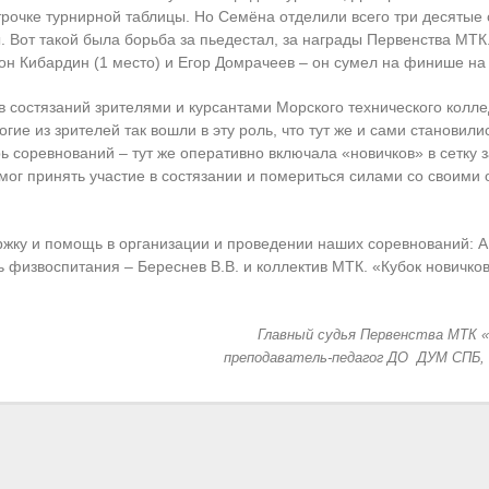
строчке турнирной таблицы. Но Семёна отделили всего три десятые
 Вот такой была борьба за пьедестал, за награды Первенства МТК
он Кибардин (1 место) и Егор Домрачеев – он сумел на финише на
в состязаний зрителями и курсантами Морского технического колл
гие из зрителей так вошли в эту роль, что тут же и сами становил
рь соревнований – тут же оперативно включала «новичков» в сетку
ог принять участие в состязании и помериться силами со своими 
ржку и помощь в организации и проведении наших соревнований: А
ь физвоспитания – Береснев В.В. и коллектив МТК. «Кубок новичк
Главный судья Первенства МТК «К
преподаватель-педагог ДО ДУМ СПБ, 