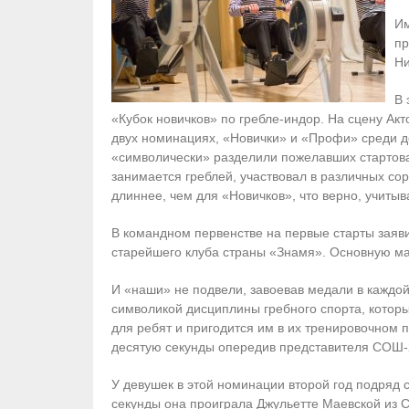
Им
пр
Ни
В 
«Кубок новичков» по гребле-индор. На сцену Акт
двух номинациях, «Новички» и «Профи» среди д
«символически» разделили пожелавших стартовать
занимается греблей, участвовал в различных со
длиннее, чем для «Новичков», что верно, учиты
В командном первенстве на первые старты заявил
старейшего клуба страны «Знамя». Основную мас
И «наши» не подвели, завоевав медали в каждой
символикой дисциплины гребного спорта, которы
для ребят и пригодится им в их тренировочном 
десятую секунды опередив представителя СОШ-2
У девушек в этой номинации второй год подряд 
секунды она проиграла Джульетте Маевской из 