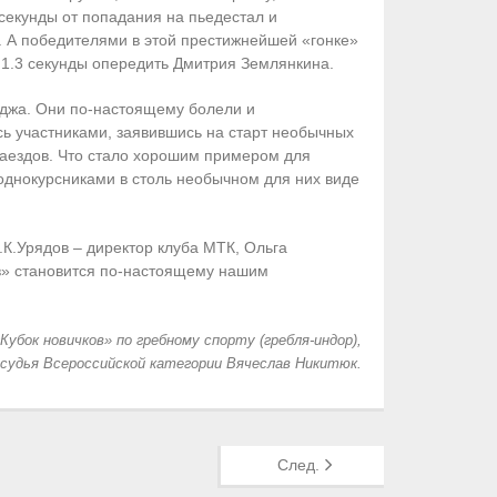
 секунды от попадания на пьедестал и
. А победителями в этой престижнейшей «гонке»
 1.3 секунды опередить Дмитрия Землянкина.
еджа. Они по-настоящему болели и
ись участниками, заявившись на старт необычных
 заездов. Что стало хорошим примером для
однокурсниками в столь необычном для них виде
.К.Урядов – директор клуба МТК, Ольга
ов» становится по-настоящему нашим
убок новичков» по гребному спорту (гребля-индор),
судья Всероссийской категории Вячеслав Никитюк.
След.