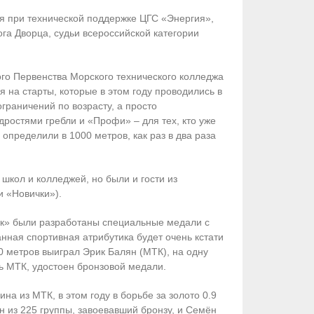
я при технической поддержке ЦГС «Энергия»,
га Дворца, судьи всероссийской категории
го Первенства Морского технического колледжа
 на старты, которые в этом году проводились в
раничений по возрасту, а просто
дростями гребли и «Профи» – для тех, кто уже
пределили в 1000 метров, как раз в два раза
школ и колледжей, но были и гости из
и «Новички»).
нок» были разработаны специальные медали с
нная спортивная атрибутика будет очень кстати
0 метров выиграл Эрик Балян (МТК), на одну
ь МТК, удостоен бронзовой медали.
а из МТК, в этом году в борьбе за золото 0.9
 из 225 группы, завоевавший бронзу, и Семён