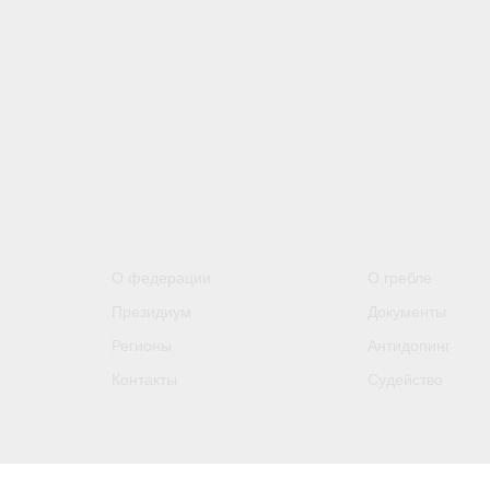
О федерации
О гребле
Президиум
Документы
Регионы
Антидопинг
Контакты
Судейство