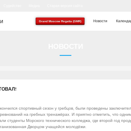
Судейство
Медиа
Старая версия сайта
Новости
Календа
Grand Moscow Regatta (GMR)
НОВОСТИ
ТОВАЛ!
кончился спортивный сезон у гребцов, были проведены заключител
ревнований на гребных тренажёрах.
И приятно отметить, что одни
али студенты Морского технического колледжа, где второй год прод
ганизованная Дворцом учащейся молодёжи.