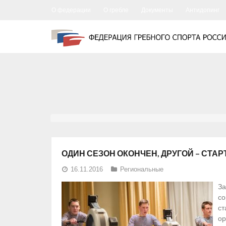
О федерации
О гребле
Документы
Антидопинг
ОДИН СЕЗОН ОКОНЧЕН, ДРУГОЙ – СТАР
16.11.2016
Региональные
За
со
ст
ор