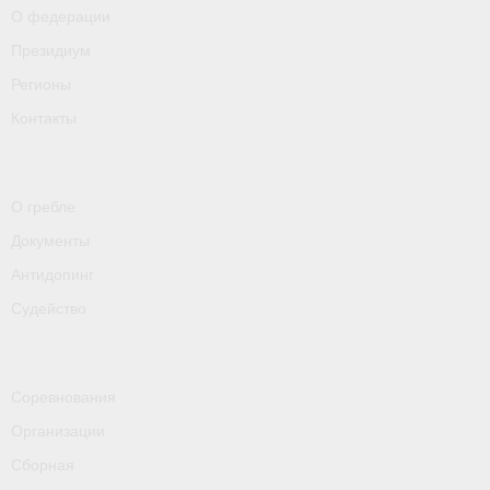
О федерации
- Пресса о ФГСР в 2016
Президиум
Grand Moscow Regatta (GMR)
Регионы
Контакты
О гребле
Документы
Антидопинг
Судейство
Соревнования
Организации
Сборная