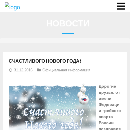
О федерации
НОВОСТИ
- Аппарат ФГСР
- Конференция
- Региональные федерации
СЧАСТЛИВОГО НОВОГО ГОДА!
О гребле
31.12.2016
Официальная информация
- Дисциплины гребного спорта
Дорогие
- История гребли
друзья, от
имени
- Президиум
Федераци
и гребного
Новости
спорта
России
Регламенты и результаты
поздравля