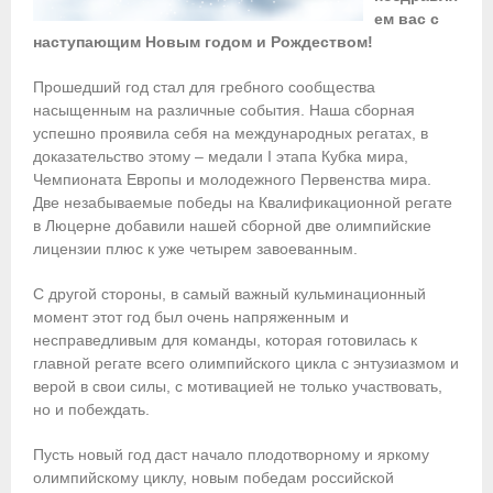
ем вас с
Приобретение спортивной страховки
наступающим Новым годом и Рождеством!
Документы
Прошедший год стал для гребного сообщества
насыщенным на различные события. Наша сборная
- Архив документов
успешно проявила себя на международных регатах, в
доказательство этому – медали I этапа Кубка мира,
- Нормативные документы
Чемпионата Европы и молодежного Первенства мира.
Две незабываемые победы на Квалификационной регате
- Подготовка спортивного резерва
в Люцерне добавили нашей сборной две олимпийские
лицензии плюс к уже четырем завоеванным.
- Правила гребного спорта
С другой стороны, в самый важный кульминационный
Организации
момент этот год был очень напряженным и
несправедливым для команды, которая готовилась к
Персоналии
главной регате всего олимпийского цикла с энтузиазмом и
верой в свои силы, с мотивацией не только участвовать,
Антидопинг
но и побеждать.
- Документы
Пусть новый год даст начало плодотворному и яркому
олимпийскому циклу, новым победам российской