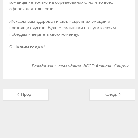
- Контакты
команды не только на соревнованиях, но и во всех
сферах деятельности.
- Информация для спортсменов и персонала
Желаем вам здоровья и сил, искренних эмоций и
настоящих чувств! Будьте сильными на пути к своим
- Пул тестирования РУСАДА
победам и верьте в свою команду.
Судейство
С Новым годом!
- Семинары и экзамены
Всегда ваш, президент ФГСР Алексей Свирин
- Коллегия спортивных судей ФГСР
- Документы
Фото
Пред.
След.
Видео
Пресса о нас
- Пресса о ФГСР в 2015