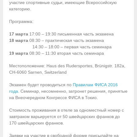
участие спортивные судьи, имеющие Всероссийскую
категорию.
Приобретение спортивной страховки
Программа:
Документы
17 марта
17:00 – 19:30 письменная часть экзамена
- Архив документов
18 марта
08:30 – практическая часть экзамена
14:30 – 18:00 – первая часть семинара
- Нормативные документы
19 марта
08:30 – 11:30 вторая часть семинара
- Подготовка спортивного резерва
Местоположение: Haus des Rudersportes, Brünigstr. 182a,
CH-6060 Sarnen, Switzerland
- Правила гребного спорта
Экзамен будет проводиться по
Правилам ФИСА 2016
Организации
года
. Семинар, несомненно, затронет решения, принятые
на Внеочередном Конгрессе ФИСА в Токио.
Персоналии
Стоимость проживания в отеле за одноместный номер с
Антидопинг
завтраком варьируется от 50 швейцарских франков до
170 швейцарских франков.
- Документы
Заявки на участие в свободной форме присылайте на