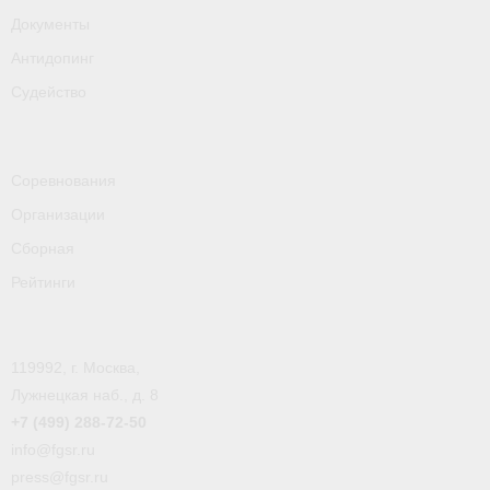
- Пресса о ФГСР в 2016
Документы
Антидопинг
Grand Moscow Regatta (GMR)
Судейство
Соревнования
Организации
Сборная
Рейтинги
119992, г. Москва,
Лужнецкая наб., д. 8
+7 (499) 288-72-50
info@fgsr.ru
press@fgsr.ru