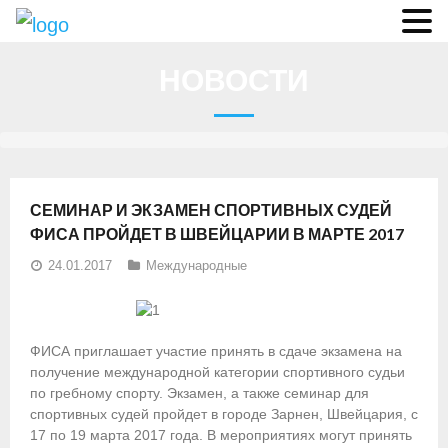
О федерации
НОВОСТИ
- Аппарат ФГСР
- Конференция
- Региональные федерации
СЕМИНАР И ЭКЗАМЕН СПОРТИВНЫХ СУДЕЙ
О гребле
ФИСА ПРОЙДЕТ В ШВЕЙЦАРИИ В МАРТЕ 2017
24.01.2017
Международные
- Дисциплины гребного спорта
- История гребли
ФИСА приглашает участие принять в сдаче экзамена на
- Президиум
получение международной категории спортивного судьи
по гребному спорту.
Экзамен, а также семинар для
Новости
спортивных судей пройдет в городе Зарнен, Швейцария, с
17 по 19 марта 2017 года. В мероприятиях могут принять
Регламенты и результаты