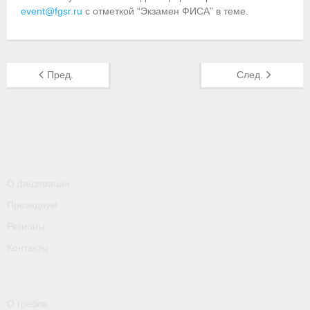
- Контакты
event@fgsr.ru
с отметкой “Экзамен ФИСА” в теме.
- Информация для спортсменов и персонала
- Пул тестирования РУСАДА
Пред.
След.
Судейство
- Семинары и экзамены
- Коллегия спортивных судей ФГСР
- Документы
О федерации
Президиум
Фото
Регионы
Видео
Контакты
Пресса о нас
- Пресса о ФГСР в 2015
О гребле