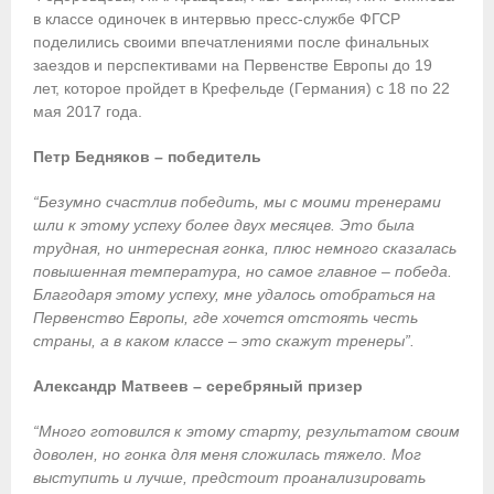
в классе одиночек в интервью пресс-службе ФГСР
Приобретение спортивной страховки
поделились своими впечатлениями после финальных
заездов и перспективами на Первенстве Европы до 19
Документы
лет, которое пройдет в Крефельде (Германия) с 18 по 22
мая 2017 года.
- Архив документов
Петр Бедняков – победитель
- Нормативные документы
“Безумно счастлив победить, мы с моими тренерами
- Подготовка спортивного резерва
шли к этому успеху более двух месяцев. Это была
трудная, но интересная гонка, плюс немного сказалась
- Правила гребного спорта
повышенная температура, но самое главное – победа.
Благодаря этому успеху, мне удалось отобраться на
Организации
Первенство Европы, где хочется отстоять честь
страны, а в каком классе – это скажут тренеры”.
Персоналии
Александр Матвеев – серебряный призер
Антидопинг
“Много готовился к этому старту, результатом своим
доволен, но гонка для меня сложилась тяжело. Мог
- Документы
выступить и лучше, предстоит проанализировать