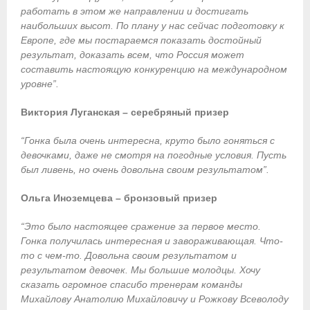
работать в этом же направлении и достигать
- Пресса о ФГСР в 2016
наибольших высот. По плану у нас сейчас подготовку к
Европе, где мы постараемся показать достойный
Grand Moscow Regatta (GMR)
результат, доказать всем, что Россия может
составить настоящую конкуренцию на международном
уровне”.
Виктория Луганская – серебряный призер
“Гонка была очень интересна, круто было гоняться с
девочками, даже не смотря на погодные условия. Пусть
был ливень, но очень довольна своим результатом”.
Ольга Иноземцева – бронзовый призер
“Это было настоящее сражение за первое место.
Гонка получилась интересная и завораживающая. Что-
то с чем-то. Довольна своим результатом и
результатом девочек. Мы большие молодцы. Хочу
сказать огромное спасибо тренерам команды
Михайлову Анатолию Михайловичу и Рожкову Всеволоду