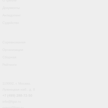
О гребле
Документы
Антидопинг
Судейство
Соревнования
Организации
Сборная
Рейтинги
119992, г. Москва,
Лужнецкая наб., д. 8
+7 (499) 288-72-50
info@fgsr.ru
press@fgsr.ru