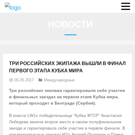
О федерации
НОВОСТИ
- Аппарат ФГСР
- Конференция
- Региональные федерации
ТРИ РОССИЙСКИХ ЭКИПАЖА ВЫШЛИ В ФИНАЛ
О гребле
ПЕРВОГО ЭТАПА КУБКА МИРА
05.05.2017
Международные
- Дисциплины гребного спорта
Три российских экипажа гарантировали себе участие
- История гребли
в финальных заездах на первом этапе Кубка мира,
который проходит в Белграде (Сербия).
- Президиум
В классе LW1x победительница “Кубка ФГСР” Анастасия
Новости
Лебедева заняла второе место в своем полуфинальном
заезде и гарантировала себе участие в первом финале. В
Регламенты и результаты
предварительных заездах M2x Андрей Потапкин и Павел