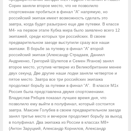
Сорин заняли второе место, что не позволило
Приобретение спортивной страховки
спортсменам пробиться в финал “А” напрямую, но
российский экипаж имеет возможность сделать это
Документы
завтра, когда будет разыграно еще две путевки. В классе
M4- на первом этапе Кубка мира было заявлено всего 12
- Архив документов
экипажей, среди которых три российских. В своем
предварительном заезде выступили сразу все наши
- Нормативные документы
экипажи. В борьбе за путевку в финал “А” второй
российский экипаж (Александр Страдаев, Даниил
- Подготовка спортивного резерва
Андриенко, Григорий Шулепов и Семен Яганов) занял
второе место, уступив четверке из Великобритании менее
- Правила гребного спорта
двух секунд. Две другие наши лодки заняли четвертое и
пятое место. Завтра все три российских экипажа
Организации
продолжат борьбу за путевки в финал “А”. В классе M1x
Россия была представлена двумя спортсменами.
Персоналии
Владислав Рябцев показал лучшее время дня, что
позволило ему выйти в полуфинал, который состоится
Антидопинг
завтра. Максим Голубев в своем предварительном заезде
занял третье место и вечером продолжит борьбу за выход
- Документы
в полуфинал. Два экипажа из России в классах M8+
(Антон Заруцкий, Александр Корнилов, Александр