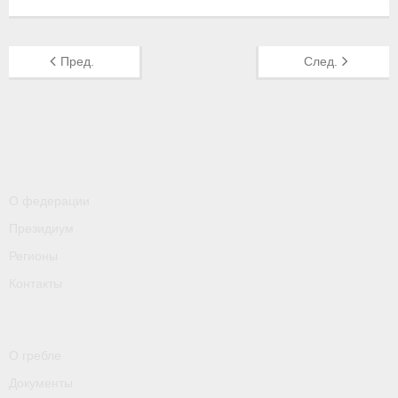
- Пресса о ФГСР в 2016
Grand Moscow Regatta (GMR)
Пред.
След.
О федерации
Президиум
Регионы
Контакты
О гребле
Документы