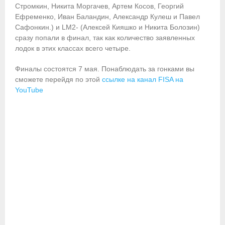
- Контакты
Стромкин, Никита Моргачев, Артем Косов, Георгий
Ефременко, Иван Баландин, Александр Кулеш и Павел
- Информация для спортсменов и персонала
Сафонкин.) и LM2- (Алексей Кияшко и Никита Болозин)
сразу попали в финал, так как количество заявленных
- Пул тестирования РУСАДА
лодок в этих классах всего четыре.
Судейство
Финалы состоятся 7 мая. Понаблюдать за гонками вы
сможете перейдя по этой
ссылке на канал FISA на
- Семинары и экзамены
YouTube
- Коллегия спортивных судей ФГСР
- Документы
Фото
Видео
Пресса о нас
- Пресса о ФГСР в 2015