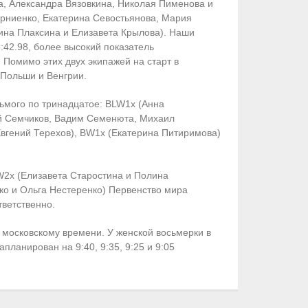
на, Александра Вязовкина, Николая Пименова и
орниенко, Екатерина Севостьянова, Мария
ина Плаксина и Елизавета Крылова). Наши
42.98, более высокий показатель
 Помимо этих двух экипажей на старт в
 Польши и Венгрии.
дьмого по тринадцатое: BLW1x (Анна
ий Семчиков, Вадим Семенюта, Михаил
Евгений Терехов), BW1x (Екатерина Питиримова)
W2x (Елизавета Старостина и Полина
ко и Ольга Нестеренко) Первенство мира
тветственно.
 московскому времени. У женской восьмерки в
планирован на 9:40, 9:35, 9:25 и 9:05