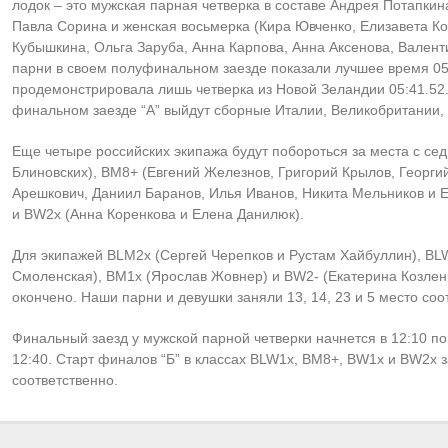
лодок – это мужская парная четверка в составе Андрея Потапки
Павла Сорина и женская восьмерка (Кира Ювченко, Елизавета К
Кубышкина, Ольга Заруба, Анна Карпова, Анна Аксенова, Валент
парни в своем полуфинальном заезде показали лучшее время 05:
продемонстрировала лишь четверка из Новой Зеландии 05:41.52.
финальном заезде “А” выйдут сборные Италии, Великобритании,
Еще четыре российских экипажа будут побороться за места с се
Блиновских), BM8+ (Евгений Железнов, Григорий Крылов, Георг
Арешкович, Даниил Баранов, Илья Иванов, Никита Мельников и 
и BW2x (Анна Коренкова и Елена Данилюк).
Для экипажей BLM2x (Сергей Черепков и Рустам Хайбуллин), BL
Смоленская), BM1x (Ярослав Жовнер) и BW2- (Екатерина Козлен
окончено. Наши парни и девушки заняли 13, 14, 23 и 5 место соо
Финальный заезд у мужской парной четверки начнется в 12:10 по
12:40. Старт финалов “Б” в классах BLW1x, BM8+, BW1x и BW2x за
соответственно.