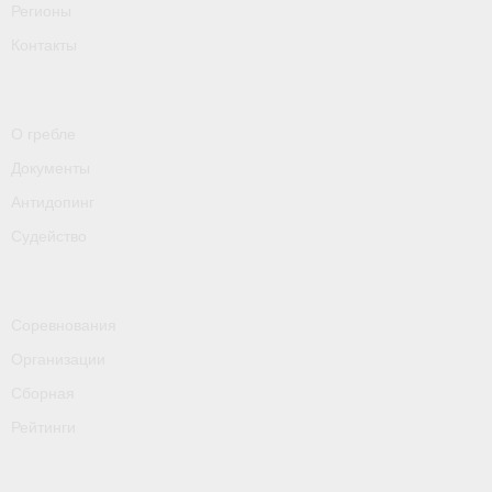
- Контакты
Регионы
Контакты
- Информация для спортсменов и персонала
- Пул тестирования РУСАДА
О гребле
Судейство
Документы
- Семинары и экзамены
Антидопинг
Судейство
- Коллегия спортивных судей ФГСР
- Документы
Соревнования
Фото
Организации
Видео
Сборная
Пресса о нас
Рейтинги
- Пресса о ФГСР в 2015