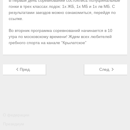
В первый день соревнований состоялись полуфинальные
гонки в трех классах лодок: 1х ЖБ, 1х МБ и 1х лв МБ. С
Приобретение спортивной страховки
результатами заездов можно ознакомиться, перейдя по
ссылке.
Документы
Во вторник программа соревнований начинается в 10
- Архив документов
утра по московскому времени! Ждем всех любителей
гребного спорта на канале “Крылатское”
- Нормативные документы
- Подготовка спортивного резерва
Пред.
След.
- Правила гребного спорта
Организации
Персоналии
Антидопинг
О федерации
- Документы
Президиум