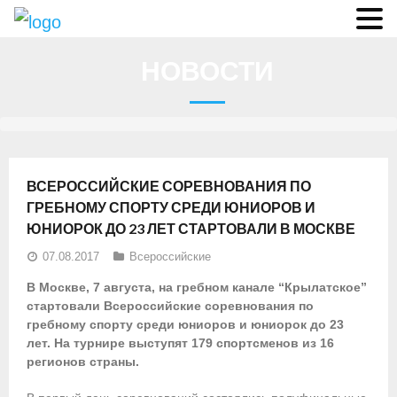
О федерации
НОВОСТИ
- Аппарат ФГСР
- Конференция
- Региональные федерации
ВСЕРОССИЙСКИЕ СОРЕВНОВАНИЯ ПО
О гребле
ГРЕБНОМУ СПОРТУ СРЕДИ ЮНИОРОВ И
ЮНИОРОК ДО 23 ЛЕТ СТАРТОВАЛИ В МОСКВЕ
- Дисциплины гребного спорта
07.08.2017
Всероссийские
- История гребли
В Москве, 7 августа, на гребном канале “Крылатское”
стартовали Всероссийские соревнования по
- Президиум
гребному спорту среди юниоров и юниорок до 23
лет. На турнире выступят 179 спортсменов из 16
Новости
регионов страны.
Регламенты и результаты