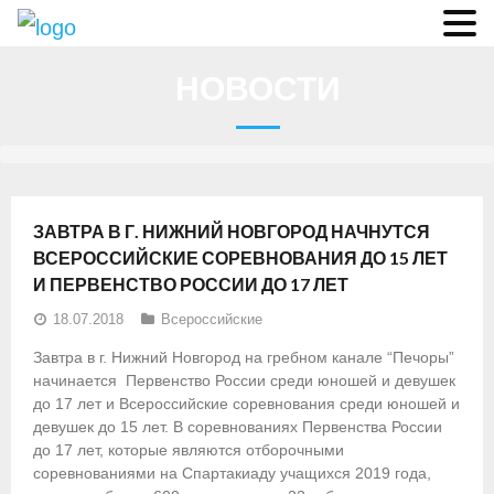
О федерации
НОВОСТИ
- Аппарат ФГСР
- Конференция
- Региональные федерации
ЗАВТРА В Г. НИЖНИЙ НОВГОРОД НАЧНУТСЯ
О гребле
ВСЕРОССИЙСКИЕ СОРЕВНОВАНИЯ ДО 15 ЛЕТ
И ПЕРВЕНСТВО РОССИИ ДО 17 ЛЕТ
- Дисциплины гребного спорта
18.07.2018
Всероссийские
- История гребли
Завтра в г. Нижний Новгород на гребном канале “Печоры”
начинается Первенство России среди юношей и девушек
- Президиум
до 17 лет и Всероссийские соревнования среди юношей и
девушек до 15 лет. В соревнованиях Первенства России
Новости
до 17 лет, которые являются отборочными
соревнованиями на Спартакиаду учащихся 2019 года,
Регламенты и результаты