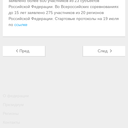
заявлено более 600 участников из 23 субъектов
Российской Федерации. Во Всероссийских соревнованиях
Приобретение спортивной страховки
до 15 лет заявлено 275 участников из 20 регионов
Российской Федерации. Стартовые протоколы на 19 июля
Документы
по
ссылке
- Архив документов
- Нормативные документы
Пред.
След.
- Подготовка спортивного резерва
- Правила гребного спорта
Организации
Персоналии
О федерации
Президиум
Антидопинг
Регионы
- Документы
Контакты