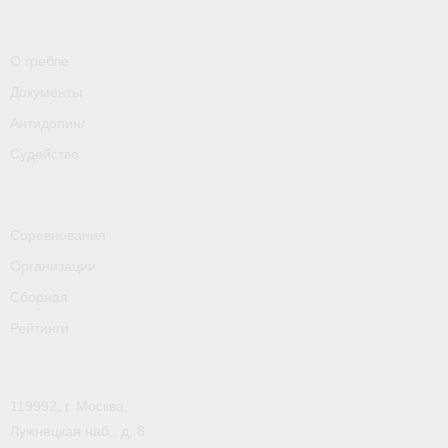
- Контакты
- Информация для спортсменов и персонала
О гребле
- Пул тестирования РУСАДА
Документы
Антидопинг
Судейство
Судейство
- Семинары и экзамены
- Коллегия спортивных судей ФГСР
Соревнования
- Документы
Организации
Сборная
Фото
Рейтинги
Видео
Пресса о нас
119992, г. Москва,
- Пресса о ФГСР в 2015
Лужнецкая наб., д. 8