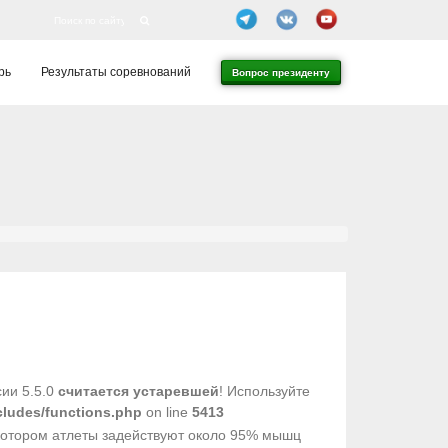
рь
Результаты соревнований
Вопрос президенту
сии 5.5.0
считается устаревшей
! Используйте
cludes/functions.php
on line
5413
 котором атлеты задействуют около 95% мышц