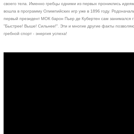
своего тела. Именно гребцы одними из первых прониклись идея
вошла в программу Олимпийских игр уже в 1896 году. Родоначал
первый президент МОК барон Пьер де Кубертен сам занимался г
"Быстрее! Выше! Сильнее!". Эти и многие другие факты позволяю
гребной спорт - энергия успеха!