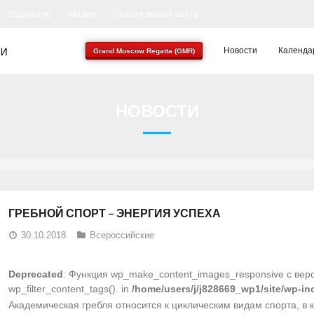
Судейство
Медиа
Старая версия сайта
Новости
Календа
Grand Moscow Regatta (GMR)
НОВОСТИ
ГРЕБНОЙ СПОРТ – ЭНЕРГИЯ УСПЕХА
30.10.2018
Всероссийские
Deprecated
: Функция wp_make_content_images_responsive с вер
wp_filter_content_tags(). in
/home/users/j/j828669_wp1/site/wp-in
Академическая гребля относится к циклическим видам спорта, в