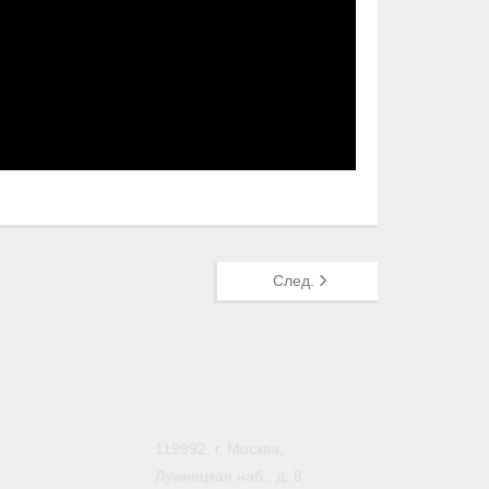
След.
119992, г. Москва,
Лужнецкая наб., д. 8