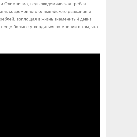
ми Олимпизма, ведь академическая гребля
ьник современного олимпийского движения и
реблей, воплощая в жизнь знаменитый девиз
т еще больше утвердиться во мнении о том, что