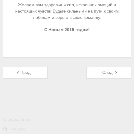
- Контакты
Желаем вам здоровья и сил, искренних эмоций и
настоящих чувств! Будьте сильными на пути к своим
- Информация для спортсменов и персонала
победам и верьте в свою команду.
- Пул тестирования РУСАДА
С Новым 2019 годом!
Судейство
- Семинары и экзамены
- Коллегия спортивных судей ФГСР
Пред.
След.
- Документы
Фото
Видео
Пресса о нас
О федерации
- Пресса о ФГСР в 2015
Президиум