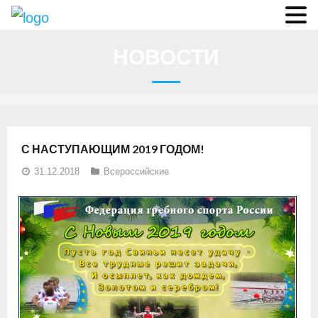
О федерации
НОВОСТИ
- Аппарат ФГСР
- Конференция
- Региональные федерации
С НАСТУПАЮЩИМ 2019 ГОДОМ!
О гребле
31.12.2018
Всероссийские
- Дисциплины гребного спорта
- История гребли
- Президиум
Новости
Регламенты и результаты