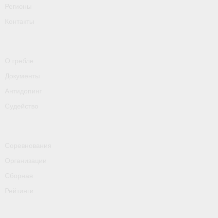
Регионы
- Пресса о ФГСР в 2016
Контакты
Grand Moscow Regatta (GMR)
О гребле
Документы
Антидопинг
Судейство
Соревнования
Организации
Сборная
Рейтинги