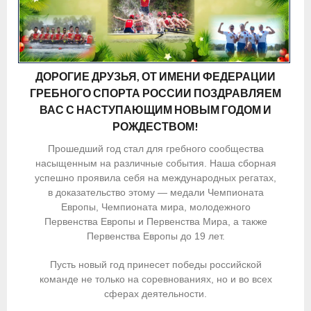
Приобретение спортивной страховки
Документы
ДОРОГИЕ ДРУЗЬЯ, ОТ ИМЕНИ ФЕДЕРАЦИИ
- Архив документов
ГРЕБНОГО СПОРТА РОССИИ ПОЗДРАВЛЯЕМ
ВАС С НАСТУПАЮЩИМ НОВЫМ ГОДОМ И
- Нормативные документы
РОЖДЕСТВОМ!
- Подготовка спортивного резерва
Прошедший год стал для гребного сообщества
насыщенным на различные события. Наша сборная
- Правила гребного спорта
успешно проявила себя на международных регатах,
в доказательство этому — медали Чемпионата
Организации
Европы, Чемпионата мира, молодежного
Первенства Европы и Первенства Мира, а также
Персоналии
Первенства Европы до 19 лет.
Антидопинг
Пусть новый год принесет победы российской
команде не только на соревнованиях, но и во всех
- Документы
сферах деятельности.