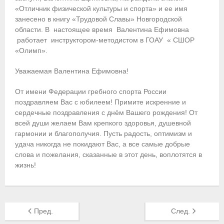
«Отличник физической культуры и спорта» и ее имя
Приобретение спортивной страховки
занесено в книгу «Трудовой Славы» Новгородской
области. В настоящее время Валентина Ефимовна
Документы
работает инструктором-методистом в ГОАУ « СШОР
«Олимп».
- Архив документов
Уважаемая Валентина Ефимовна!
- Нормативные документы
От имени Федерации гребного спорта России
- Подготовка спортивного резерва
поздравляем Вас с юбилеем! Примите искренние и
сердечные поздравления с днём Вашего рождения! От
- Правила гребного спорта
всей души желаем Вам крепкого здоровья, душевной
гармонии и благополучия. Пусть радость, оптимизм и
Организации
удача никогда не покидают Вас, а все самые добрые
слова и пожелания, сказанные в этот день, воплотятся в
Персоналии
жизнь!
Антидопинг
- Документы
Пред.
След.