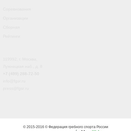
- Пресса о ФГСР в 2016
Соревнования
Организации
Grand Moscow Regatta (GMR)
Сборная
Рейтинги
119992, г. Москва,
Лужнецкая наб., д. 8
+7 (499) 288-72-50
info@fgsr.ru
press@fgsr.ru
© 2015-2016 © Федерация гребного спорта России