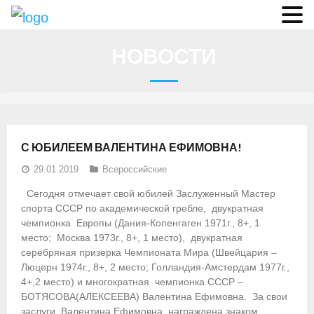
О федерации
НОВОСТИ
- Аппарат ФГСР
- Конференция
- Региональные федерации
С ЮБИЛЕЕМ ВАЛЕНТИНА ЕФИМОВНА!
О гребле
29.01.2019
Всероссийские
- Дисциплины гребного спорта
Сегодня отмечает свой юбилей Заслуженный Мастер
спорта СССР по академической гребле, двукратная
- История гребли
чемпионка Европы (Дания-Копенгаген 1971г., 8+, 1
место; Москва 1973г., 8+, 1 место), двукратная
- Президиум
серебряная призерка Чемпионата Мира (Швейцария –
Люцерн 1974г., 8+, 2 место; Голландия-Амстердам 1977г.,
Новости
4+,2 место) и многократная чемпионка СССР –
БОТЯСОВА(АЛЕКСЕЕВА) Валентина Ефимовна. За свои
Регламенты и результаты
заслуги, Валентина Ефимовна, награждена знаком