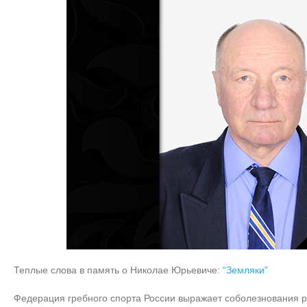
Теплые слова в память о Николае Юрьевиче:
“Земляки”
Федерация гребного спорта России выражает соболезнования р