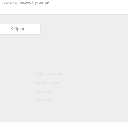
связи с тяжёлой утратой.
Пред.
Соревнования
Организации
Сборная
Рейтинги