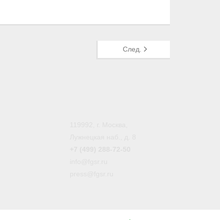
След.
119992, г. Москва,
Лужнецкая наб., д. 8
+7 (499) 288-72-50
info@fgsr.ru
press@fgsr.ru