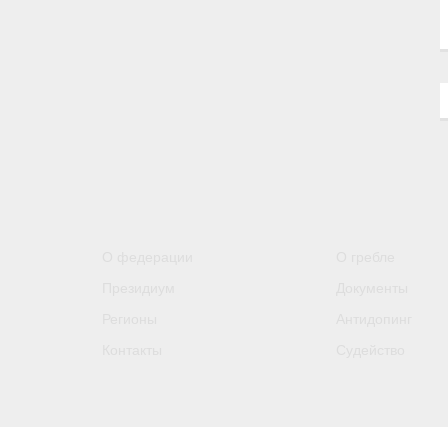
О федерации
О гребле
Президиум
Документы
Регионы
Антидопинг
Контакты
Судейство