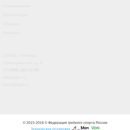
Соревнования
- Пресса о ФГСР в 2016
Организации
Grand Moscow Regatta (GMR)
Сборная
Рейтинги
119992, г. Москва,
Лужнецкая наб., д. 8
+7 (499) 288-72-50
info@fgsr.ru
press@fgsr.ru
© 2015-2016 © Федерация гребного спорта России
Техническая поддержка