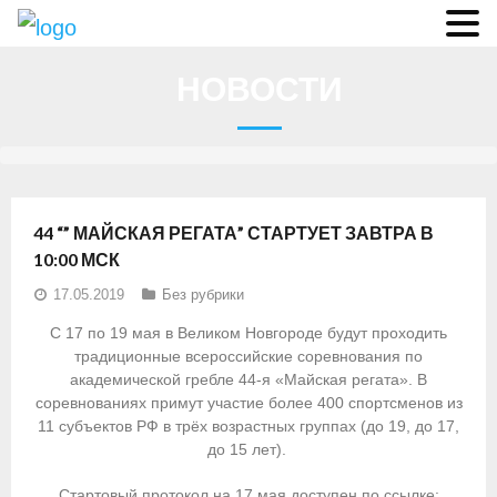
О федерации
НОВОСТИ
- Аппарат ФГСР
- Конференция
- Региональные федерации
44 “” МАЙСКАЯ РЕГАТА” СТАРТУЕТ ЗАВТРА В
О гребле
10:00 МСК
17.05.2019
Без рубрики
- Дисциплины гребного спорта
С 17 по 19 мая в Великом Новгороде будут проходить
- История гребли
традиционные всероссийские соревнования по
академической гребле 44-я «Майская регата». В
- Президиум
соревнованиях примут участие более 400 спортсменов из
11 субъектов РФ в трёх возрастных группах (до 19, до 17,
Новости
до 15 лет).
Регламенты и результаты
Стартовый протокол на 17 мая доступен по ссылке: