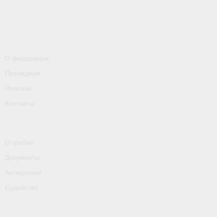
- Контакты
- Информация для спортсменов и персонала
- Пул тестирования РУСАДА
О федерации
Судейство
Президиум
- Семинары и экзамены
Регионы
Контакты
- Коллегия спортивных судей ФГСР
- Документы
О гребле
Фото
Документы
Видео
Антидопинг
Пресса о нас
Судейство
- Пресса о ФГСР в 2015