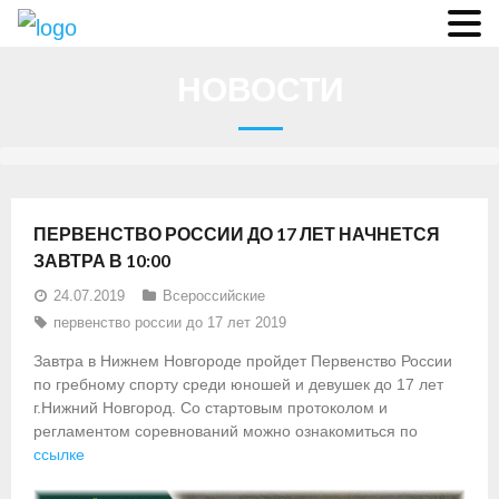
О федерации
НОВОСТИ
- Аппарат ФГСР
- Конференция
- Региональные федерации
ПЕРВЕНСТВО РОССИИ ДО 17 ЛЕТ НАЧНЕТСЯ
О гребле
ЗАВТРА В 10:00
24.07.2019
Всероссийские
- Дисциплины гребного спорта
первенство россии до 17 лет 2019
- История гребли
Завтра в Нижнем Новгороде пройдет Первенство России
по гребному спорту среди юношей и девушек до 17 лет
- Президиум
г.Нижний Новгород. Со стартовым протоколом и
регламентом соревнований можно ознакомиться по
Новости
ссылке
Регламенты и результаты