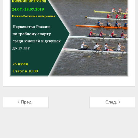
Приобретение спортивной страховки
Документы
- Архив документов
- Нормативные документы
- Подготовка спортивного резерва
- Правила гребного спорта
Организации
Персоналии
Пред.
След.
Антидопинг
- Документы