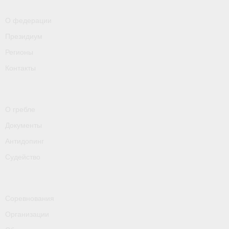
- Контакты
О федерации
- Информация для спортсменов и персонала
Президиум
- Пул тестирования РУСАДА
Регионы
Судейство
Контакты
- Семинары и экзамены
О гребле
- Коллегия спортивных судей ФГСР
Документы
- Документы
Антидопинг
Фото
Судейство
Видео
Пресса о нас
Соревнования
Организации
- Пресса о ФГСР в 2015