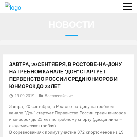
О федерации
НОВОСТИ
- Аппарат ФГСР
- Конференция
- Региональные федерации
ЗАВТРА, 20 СЕНТЯБРЯ, В РОСТОВЕ-НА-ДОНУ
О гребле
НА ГРЕБНОМ КАНАЛЕ “ДОН” СТАРТУЕТ
ПЕРВЕНСТВО РОССИИ СРЕДИ ЮНИОРОВ И
- Дисциплины гребного спорта
ЮНИОРОК ДО 23 ЛЕТ
- История гребли
19.09.2019
Всероссийские
Завтра, 20 сентября, в Ростове-на-Дону на гребном
- Президиум
канале “Дон” стартует Первенство России среди юниоров
и юниорок до 23 лет по гребному спорту (дисциплина –
Новости
академическая гребля).
В соревнованиях примут участие 372 спортсменов из 19
Регламенты и результаты