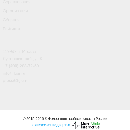
Соревнования
- Пресса о ФГСР в 2016
Организации
Grand Moscow Regatta (GMR)
Сборная
Рейтинги
119992, г. Москва,
Лужнецкая наб., д. 8
+7 (499) 288-72-50
info@fgsr.ru
press@fgsr.ru
© 2015-2016 © Федерация гребного спорта России
Техническая поддержка