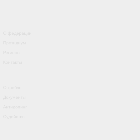
- Контакты
- Информация для спортсменов и персонала
- Пул тестирования РУСАДА
О федерации
Судейство
Президиум
Регионы
- Семинары и экзамены
Контакты
- Коллегия спортивных судей ФГСР
- Документы
О гребле
Фото
Документы
Видео
Антидопинг
Судейство
Пресса о нас
- Пресса о ФГСР в 2015