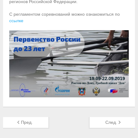
регионов Российской Федерации.
Приобретение спортивной страховки
С регламентом соревнований можно ознакомиться по
ссылке
Документы
- Архив документов
- Нормативные документы
- Подготовка спортивного резерва
- Правила гребного спорта
Организации
Персоналии
Антидопинг
Пред.
След.
- Документы