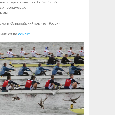
 старта в классах 1х, 2-, 1х л/в.
ных тренажерах.
аммы.
а и Олимпийский комитет России.
омиться по
ссылке