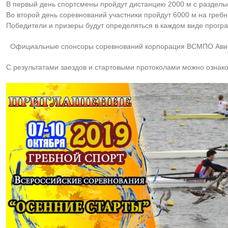
В первый день спортсмены пройдут дистанцию 2000 м с раздельного
Во второй день соревнований участники пройдут 6000 м на греб
Победители и призеры будут определяться в каждом виде прогр
Официальные спонсоры соревнований корпорация ВСМПО Ависм
С результатами заездов и стартовыми протоколами можно ознак