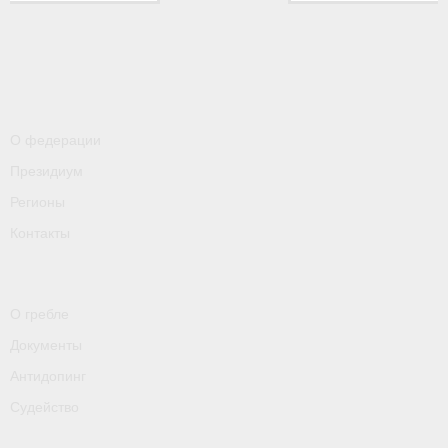
- Контакты
- Информация для спортсменов и персонала
- Пул тестирования РУСАДА
Судейство
О федерации
Президиум
- Семинары и экзамены
Регионы
- Коллегия спортивных судей ФГСР
Контакты
- Документы
Фото
О гребле
Видео
Документы
Антидопинг
Пресса о нас
Судейство
- Пресса о ФГСР в 2015