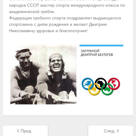
народов СССР, мастер спорта международного класса по
Приобретение спортивной страховки
академической гребле.
Федерация гребного спорта поздравляет выдающегося
Документы
спортсмена с днём рождения и желает Дмитрию
Николаевичу здоровья и благополучия!
- Архив документов
- Нормативные документы
- Подготовка спортивного резерва
- Правила гребного спорта
Организации
Персоналии
Антидопинг
- Документы
Пред.
След.