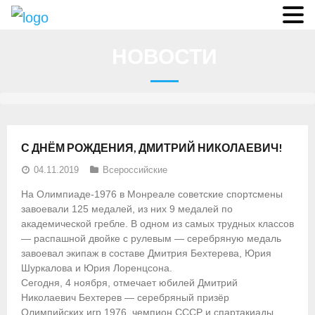
О федерации
НОВОСТИ
- Аппарат ФГСР
- Конференция
- Региональные федерации
С ДНЁМ РОЖДЕНИЯ, ДМИТРИЙ НИКОЛАЕВИЧ!
О гребле
04.11.2019
Всероссийские
- Дисциплины гребного спорта
На Олимпиаде-1976 в Монреале советские спортсмены
завоевали 125 медалей, из них 9 медалей по
- История гребли
академической гребле. В одном из самых трудных классов
— распашной двойке с рулевым — серебряную медаль
- Президиум
завоевал экипаж в составе Дмитрия Бехтерева, Юрия
Шуркалова и Юрия Лоренцсона.
Новости
Сегодня, 4 ноября, отмечает юбилей Дмитрий
Николаевич Бехтерев — серебряный призёр
Регламенты и результаты
Олимпийских игр 1976, чемпион СССР и спартакиады