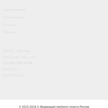
- Пресса о ФГСР в 2016
Соревнования
Grand Moscow Regatta (GMR)
Организации
Сборная
Рейтинги
119992, г. Москва,
Лужнецкая наб., д. 8
+7 (499) 288-72-50
info@fgsr.ru
press@fgsr.ru
© 2015-2016 © Федерация гребного спорта России