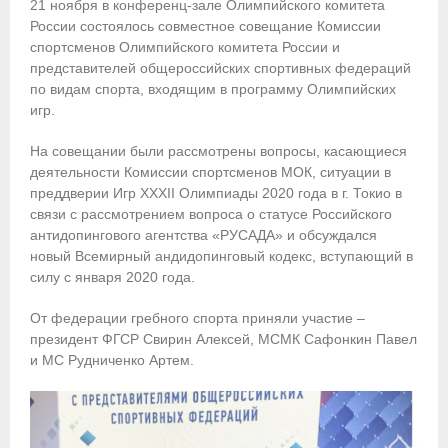
21 ноября в конференц-зале Олимпийского комитета
России состоялось совместное совещание Комиссии
Приобретение спортивной страховки
спортсменов Олимпийского комитета России и
представителей общероссийских спортивных федераций
Документы
по видам спорта, входящим в программу Олимпийских
игр.
- Архив документов
На совещании были рассмотрены вопросы, касающиеся
- Нормативные документы
деятельности Комиссии спортсменов МОК, ситуации в
преддверии Игр XXXII Олимпиады 2020 года в г. Токио в
- Подготовка спортивного резерва
связи с рассмотрением вопроса о статусе Российского
антидопингового агентства «РУСАДА» и обсуждался
- Правила гребного спорта
новый Всемирный андидопинговый кодекс, вступающий в
силу с января 2020 года.
Организации
От федерации гребного спорта приняли участие –
Персоналии
президент ФГСР Свирин Алексей, МСМК Сафонкин Павел
и МС Рудниченко Артем.
Антидопинг
- Документы