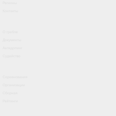
Регионы
- Пресса о ФГСР в 2016
Контакты
Grand Moscow Regatta (GMR)
О гребле
Документы
Антидопинг
Судейство
Соревнования
Организации
Сборная
Рейтинги