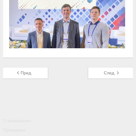
- Контакты
- Информация для спортсменов и персонала
- Пул тестирования РУСАДА
Судейство
- Семинары и экзамены
- Коллегия спортивных судей ФГСР
Пред.
След.
- Документы
Фото
Видео
Пресса о нас
О федерации
- Пресса о ФГСР в 2015
Президиум