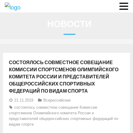
О федерации
НОВОСТИ
- Аппарат ФГСР
- Конференция
- Региональные федерации
СОСТОЯЛОСЬ СОВМЕСТНОЕ СОВЕЩАНИЕ
О гребле
КОМИССИИ СПОРТСМЕНОВ ОЛИМПИЙСКОГО
КОМИТЕТА РОССИИ И ПРЕДСТАВИТЕЛЕЙ
- Дисциплины гребного спорта
ОБЩЕРОССИЙСКИХ СПОРТИВНЫХ
ФЕДЕРАЦИЙ ПО ВИДАМ СПОРТА
- История гребли
21.11.2019
Всероссийские
- Президиум
состоялось совместное совещание Комиссии
спортсменов Олимпийского комитета России и
Новости
представителей общероссийских спортивных федераций по
видам спорта
Регламенты и результаты