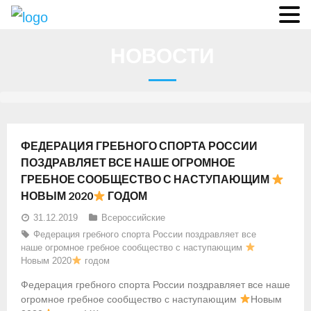
О федерации
НОВОСТИ
- Аппарат ФГСР
- Конференция
- Региональные федерации
ФЕДЕРАЦИЯ ГРЕБНОГО СПОРТА РОССИИ
О гребле
ПОЗДРАВЛЯЕТ ВСЕ НАШЕ ОГРОМНОЕ
ГРЕБНОЕ СООБЩЕСТВО С НАСТУПАЮЩИМ
- Дисциплины гребного спорта
НОВЫМ 2020
ГОДОМ
- История гребли
31.12.2019
Всероссийские
Федерация гребного спорта России поздравляет все
- Президиум
наше огромное гребное сообщество с наступающим
Новым 2020
годом
Новости
Федерация гребного спорта России поздравляет все наше
огромное гребное сообщество с наступающим
Новым
Регламенты и результаты