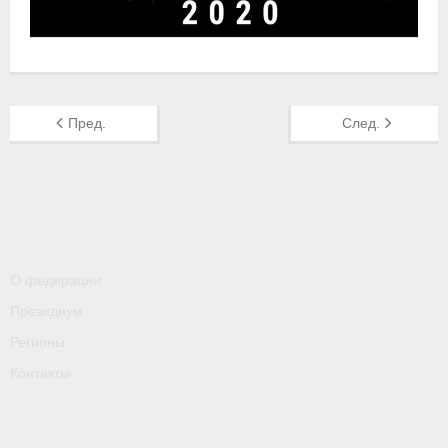
- Пресса о ФГСР в 2016
Grand Moscow Regatta (GMR)
Пред.
След.
О федерации
Президиум
Регионы
Контакты