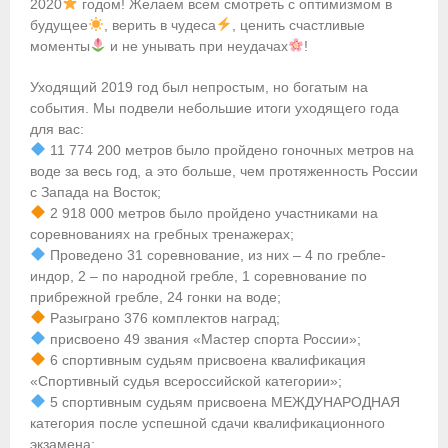
2020
годом! Желаем всем смотреть с оптимизмом в
будущее
, верить в чудеса
, ценить счастливые
Приобретение спортивной страховки
моменты
и не унывать при неудачах
!
Документы
Уходящий 2019 год был непростым, но богатым на
события. Мы подвели небольшие итоги уходящего года
- Архив документов
для вас:
11 774 200 метров было пройдено гоночных метров на
- Нормативные документы
воде за весь год, а это больше, чем протяженность России
с Запада на Восток;
- Подготовка спортивного резерва
2 918 000 метров было пройдено участниками на
соревнованиях на гребных тренажерах;
- Правила гребного спорта
Проведено 31 соревнование, из них – 4 по гребле-
индор, 2 – по народной гребле, 1 соревнование по
Организации
прибрежной гребле, 24 гонки на воде;
Разыграно 376 комплектов наград;
Персоналии
присвоено 49 звания «Мастер спорта России»;
6 спортивным судьям присвоена квалификация
Антидопинг
«Спортивный судья всероссийской категории»;
5 спортивным судьям присвоена МЕЖДУНАРОДНАЯ
- Документы
категория после успешной сдачи квалификационного
экзамена;