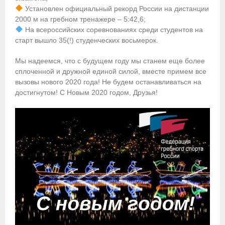
- Контакты
Установлен официальный рекорд России на дистанции
2000 м на гребном тренажере – 5:42,6;
- Информация для спортсменов и персонала
На всероссийских соревнованиях среди студентов на
старт вышло 35(!) студенческих восьмерок.
- Пул тестирования РУСАДА
Мы надеемся, что с будущем году мы станем еще более
Судейство
сплоченной и дружной единой силой, вместе примем все
вызовы нового 2020 года! Не будем останавливаться на
- Семинары и экзамены
достигнутом! С Новым 2020 годом, Друзья!
- Коллегия спортивных судей ФГСР
- Документы
Фото
Видео
Пресса о нас
- Пресса о ФГСР в 2015