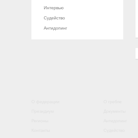
Интервью
Судейство
Антидопинг
О федерации
О гребле
Президиум
Документы
Регионы
Антидопинг
Контакты
Судейство