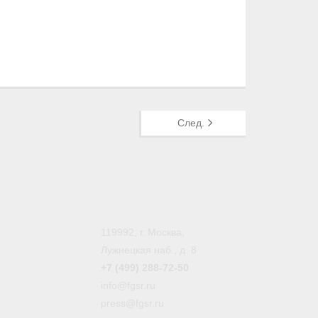
След.
119992, г. Москва,
Лужнецкая наб., д. 8
+7 (499) 288-72-50
info@fgsr.ru
press@fgsr.ru