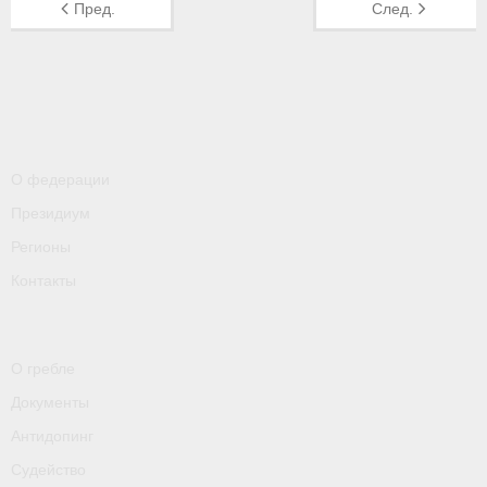
- Контакты
Пред.
След.
- Информация для спортсменов и персонала
- Пул тестирования РУСАДА
Судейство
О федерации
- Семинары и экзамены
Президиум
- Коллегия спортивных судей ФГСР
Регионы
Контакты
- Документы
Фото
О гребле
Видео
Документы
Пресса о нас
Антидопинг
- Пресса о ФГСР в 2015
Судейство