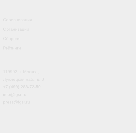
- Пресса о ФГСР в 2016
Grand Moscow Regatta (GMR)
Соревнования
Организации
Сборная
Рейтинги
119992, г. Москва,
Лужнецкая наб., д. 8
+7 (499) 288-72-50
info@fgsr.ru
press@fgsr.ru