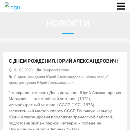
О федерации
НОВОСТИ
- Аппарат ФГСР
- Конференция
- Региональные федерации
С ДНЕМ РОЖДЕНИЯ, ЮРИЙ АЛЕКСАНДРОВИЧ!
О гребле
01.02.2020
Всероссийские
С днем рождения Юрий Александрович Малышев!
,
С
- Дисциплины гребного спорта
днем рождения Юрий Александрович!
- История гребли
1 февраля отмечает День рождения Юрий Александрович
Малышев — олимпийский чемпион (1972),
- Президиум
четырёхкратный чемпион СССР (1971-1973),
заслуженный мастер спорта СССР. Гоночную карьеру
Новости
Юрий Александрович продолжил тренерской работой,
подготовив экипаж парной четвёрки к победе на
Регламенты и результаты
Олимпийских играх в Афинах (2004).