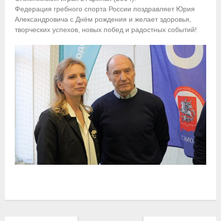
Федерация гребного спорта России поздравляет Юрия
Приобретение спортивной страховки
Александровича с Днём рождения и желает здоровья,
творческих успехов, новых побед и радостных событий!
Документы
- Архив документов
- Нормативные документы
- Подготовка спортивного резерва
- Правила гребного спорта
Организации
Персоналии
Антидопинг
- Документы