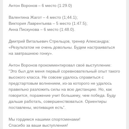
Антон Воронов – 6 место (1:29.0)
Приобретение спортивной страховки
Валентина Жагот – 4 место (1;44.1);
Документы
Виктория Лаврентьева – 5 место (1:47.5);
Анна Пискунова – 6 место (1:48.0).
- Архив документов
Дмитрий Витальевич Стрельцов, тренер Александра:
- Нормативные документы
«Результатом не очень довольны. Будем настраиваться
на завтрашнюю гонку».
- Подготовка спортивного резерва
Антон Воронов прокомментировал своё выступление:
- Правила гребного спорта
“Это был для меня первый соревновательный опыт такого
высокого класса. Не совсем удалось справиться с
Организации
предстартовым волнением, из-за которого не удалось
правильно разложить силы на всю дистанцию. Но, как
Персоналии
говорится, поражение учит большему, чем победа. Буду
дальше работать, совершенствоваться. Ориентиры
Антидопинг
поставлены, мотивация есть”.
- Документы
Мы гордимся нашими спортсменами!
Спасибо за ваши выступления!