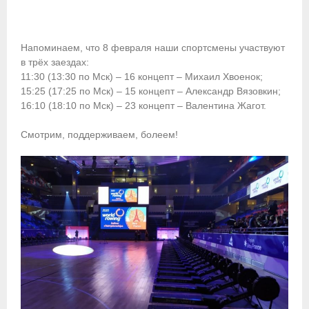
- Контакты
- Информация для спортсменов и персонала
Напоминаем, что 8 февраля наши спортсмены участвуют
в трёх заездах:
- Пул тестирования РУСАДА
11:30 (13:30 по Мск) – 16 концепт – Михаил Хвоенок;
15:25 (17:25 по Мск) – 15 концепт – Александр Вязовкин;
Судейство
16:10 (18:10 по Мск) – 23 концепт – Валентина Жагот.
⠀
- Семинары и экзамены
Смотрим, поддерживаем, болеем!
- Коллегия спортивных судей ФГСР
- Документы
Фото
Видео
Пресса о нас
- Пресса о ФГСР в 2015