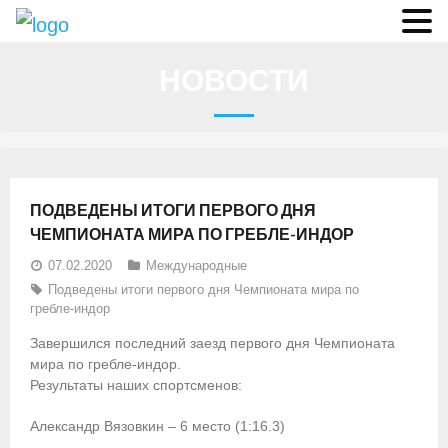
О федерации
НОВОСТИ
- Аппарат ФГСР
- Конференция
- Региональные федерации
ПОДВЕДЕНЫ ИТОГИ ПЕРВОГО ДНЯ
О гребле
ЧЕМПИОНАТА МИРА ПО ГРЕБЛЕ-ИНДОР
07.02.2020
Международные
- Дисциплины гребного спорта
Подведены итоги первого дня Чемпионата мира по
гребле-индор
- История гребли
Завершился последний заезд первого дня Чемпионата
- Президиум
мира по гребле-индор.
Результаты наших спортсменов:
Новости
Александр Вязовкин – 6 место (1:16.3)
Регламенты и результаты