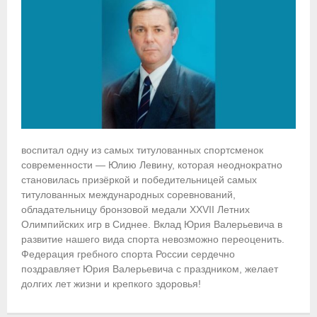
Приобретение спортивной страховки
Документы
- Архив документов
- Нормативные документы
- Подготовка спортивного резерва
воспитал одну из самых титулованных спортсменок
современности — Юлию Левину, которая неоднократно
- Правила гребного спорта
становилась призёркой и победительницей самых
титулованных международных соревнований,
Организации
обладательницу бронзовой медали XXVII Летних
Олимпийских игр в Сиднее. Вклад Юрия Валерьевича в
Персоналии
развитие нашего вида спорта невозможно переоценить.
Федерация гребного спорта России сердечно
Антидопинг
поздравляет Юрия Валерьевича с праздником, желает
долгих лет жизни и крепкого здоровья!
- Документы