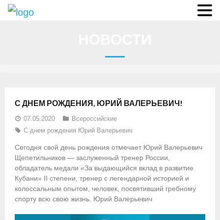
О федерации
НОВОСТИ
- Аппарат ФГСР
- Конференция
- Региональные федерации
С ДНЕМ РОЖДЕНИЯ, ЮРИЙ ВАЛЕРЬЕВИЧ!
О гребле
07.05.2020
Всероссийские
С днем рождения Юрий Валерьевич
- Дисциплины гребного спорта
Сегодня свой день рождения отмечает Юрий Валерьевич
- История гребли
Щепетильников — заслуженный тренер России,
обладатель медали «За выдающийся вклад в развитие
- Президиум
Кубани» II степени, тренер с легендарной историей и
колоссальным опытом, человек, посвятивший гребному
Новости
спорту всю свою жизнь. Юрий Валерьевич
Регламенты и результаты