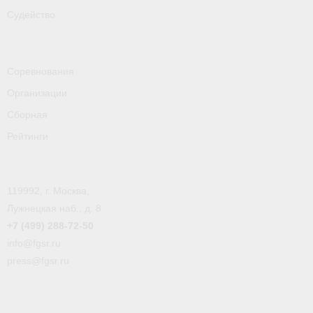
- Пресса о ФГСР в 2016
Судейство
Grand Moscow Regatta (GMR)
Соревнования
Организации
Сборная
Рейтинги
119992, г. Москва,
Лужнецкая наб., д. 8
+7 (499) 288-72-50
info@fgsr.ru
press@fgsr.ru