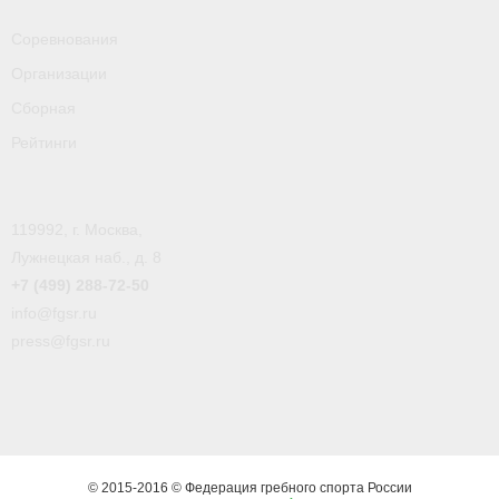
- Пресса о ФГСР в 2016
Соревнования
Grand Moscow Regatta (GMR)
Организации
Сборная
Рейтинги
119992, г. Москва,
Лужнецкая наб., д. 8
+7 (499) 288-72-50
info@fgsr.ru
press@fgsr.ru
© 2015-2016 © Федерация гребного спорта России