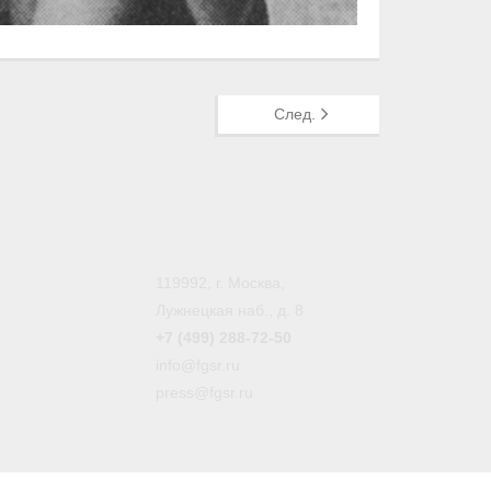
След.
119992, г. Москва,
Лужнецкая наб., д. 8
+7 (499) 288-72-50
info@fgsr.ru
press@fgsr.ru