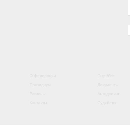
О федерации
О гребле
Президиум
Документы
Регионы
Антидопинг
Контакты
Судейство