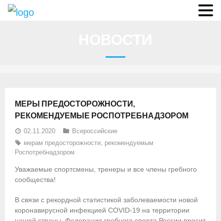
О федерации
НОВОСТИ
- Аппарат ФГСР
- Конференция
- Региональные федерации
МЕРЫ ПРЕДОСТОРОЖНОСТИ,
О гребле
РЕКОМЕНДУЕМЫЕ РОСПОТРЕБНАДЗОРОМ
02.11.2020
Всероссийские
- Дисциплины гребного спорта
мерам предосторожности
,
рекомендуемым
Роспотребнадзором
- История гребли
Уважаемые спортсмены, тренеры и все члены гребного
- Президиум
сообщества!
Новости
В связи с рекордной статистикой заболеваемости новой
коронавирусной инфекцией COVID-19 на территории
Регламенты и результаты
нашей страны, Федерация гребного спорта России просит