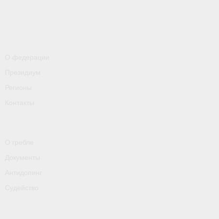
- Пресса о ФГСР в 2016
Grand Moscow Regatta (GMR)
О федерации
Президиум
Регионы
Контакты
О гребле
Документы
Антидопинг
Судейство