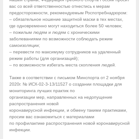
вас со всей ответственностью отнестись к мерам
Приобретение спортивной страховки
предосторожности, рекомендуемым Роспотребнадзором:
– обязательное ношение защитной маски в тех местах,
Документы
где одновременно могут находиться более 50 человек;
– пожилым людям и людям с хроническими
- Архив документов
заболеваниями по возможности соблюдать режим
самоизоляции;
- Нормативные документы
– перевести по максимуму сотрудников на удаленный
режим работы (для организаций);
- Подготовка спортивного резерва
– по возможности избегать места скопления людей.
- Правила гребного спорта
Также в соответствии с письмом Минспорта от 2 ноября
2020г. № ИСХ-02-3-13/11527 о создании площадки для
Организации
мониторинга лучших практик по
организации мер, направленных на недопущение
Персоналии
распространения новой
коронавирусной инфекции, и обмену такими практиками,
Антидопинг
просим вас ознакомиться с материалами
по профилактике распространения новой коронавирусной
- Документы
инфекции.