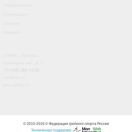
Соревнования
Организации
Сборная
Рейтинги
119992, г. Москва,
Лужнецкая наб., д. 8
+7 (499) 288-72-50
info@fgsr.ru
press@fgsr.ru
© 2015-2016 © Федерация гребного спорта России
Техническая поддержка