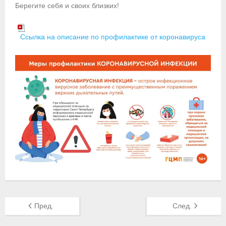
- Контакты
Берегите себя и своих близких!
- Информация для спортсменов и персонала
Ссылка на описание по профилактике от коронавируса
- Пул тестирования РУСАДА
Судейство
- Семинары и экзамены
- Коллегия спортивных судей ФГСР
- Документы
Фото
Видео
Пресса о нас
Пред.
След.
- Пресса о ФГСР в 2015