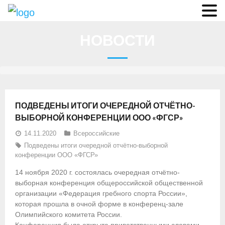
О федерации
НОВОСТИ
- Аппарат ФГСР
- Конференция
- Региональные федерации
ПОДВЕДЕНЫ ИТОГИ ОЧЕРЕДНОЙ ОТЧЁТНО-
О гребле
ВЫБОРНОЙ КОНФЕРЕНЦИИ ООО «ФГСР»
14.11.2020
Всероссийские
- Дисциплины гребного спорта
Подведены итоги очередной отчётно-выборной
конференции ООО «ФГСР»
- История гребли
14 ноября 2020 г. состоялась очередная отчётно-
- Президиум
выборная конференция общероссийской общественной
организации «Федерация гребного спорта России»,
Новости
которая прошла в очной форме в конференц-зале
Олимпийского комитета России.
Регламенты и результаты