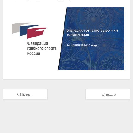
- Контакты
- Информация для спортсменов и персонала
- Пул тестирования РУСАДА
Судейство
- Семинары и экзамены
- Коллегия спортивных судей ФГСР
- Документы
Фото
Пред.
След.
Видео
Пресса о нас
- Пресса о ФГСР в 2015