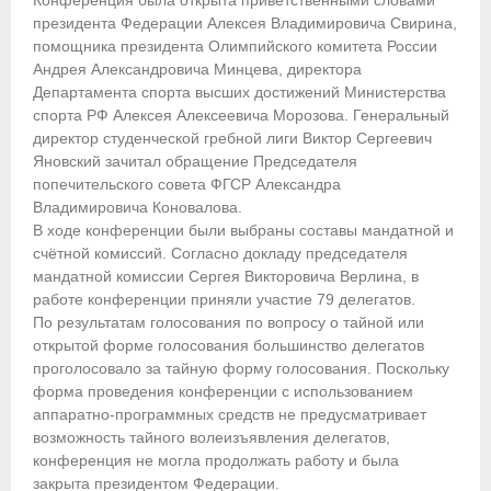
Конференция была открыта приветственными словами
президента Федерации Алексея Владимировича Свирина,
Приобретение спортивной страховки
помощника президента Олимпийского комитета России
Андрея Александровича Минцева, директора
Документы
Департамента спорта высших достижений Министерства
спорта РФ Алексея Алексеевича Морозова. Генеральный
- Архив документов
директор студенческой гребной лиги Виктор Сергеевич
Яновский зачитал обращение Председателя
- Нормативные документы
попечительского совета ФГСР Александра
Владимировича Коновалова.
- Подготовка спортивного резерва
В ходе конференции были выбраны составы мандатной и
счётной комиссий. Согласно докладу председателя
- Правила гребного спорта
мандатной комиссии Сергея Викторовича Верлина, в
работе конференции приняли участие 79 делегатов.
Организации
По результатам голосования по вопросу о тайной или
открытой форме голосования большинство делегатов
Персоналии
проголосовало за тайную форму голосования. Поскольку
форма проведения конференции с использованием
Антидопинг
аппаратно-программных средств не предусматривает
возможность тайного волеизъявления делегатов,
- Документы
конференция не могла продолжать работу и была
закрыта президентом Федерации.