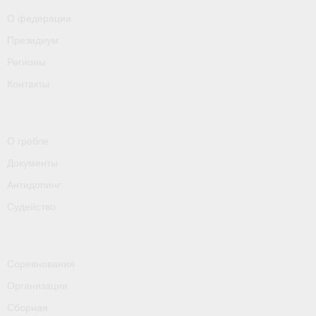
- Пресса о ФГСР в 2016
О федерации
Президиум
Grand Moscow Regatta (GMR)
Регионы
Контакты
О гребле
Документы
Антидопинг
Судейство
Соревнования
Организации
Сборная