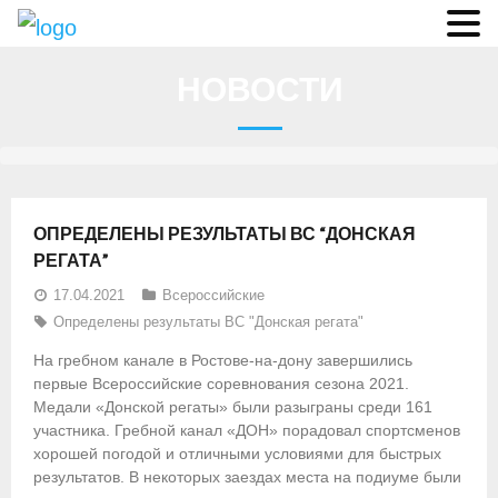
О федерации
НОВОСТИ
- Аппарат ФГСР
- Конференция
- Региональные федерации
ОПРЕДЕЛЕНЫ РЕЗУЛЬТАТЫ ВС “ДОНСКАЯ
О гребле
РЕГАТА”
17.04.2021
Всероссийские
- Дисциплины гребного спорта
Определены результаты ВС "Донская регата"
- История гребли
На гребном канале в Ростове-на-дону завершились
первые Всероссийские соревнования сезона 2021.
- Президиум
Медали «Донской регаты» были разыграны среди 161
участника. Гребной канал «ДОН» порадовал спортсменов
Новости
хорошей погодой и отличными условиями для быстрых
результатов. В некоторых заездах места на подиуме были
Регламенты и результаты