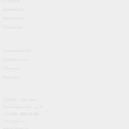
О гребле
- Пресса о ФГСР в 2016
Документы
Grand Moscow Regatta (GMR)
Антидопинг
Судейство
Соревнования
Организации
Сборная
Рейтинги
119992, г. Москва,
Лужнецкая наб., д. 8
+7 (499) 288-72-50
info@fgsr.ru
press@fgsr.ru