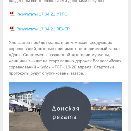
разделены всего несколькими десятыми секунды.
Приобретение спортивной страховки
Результаты 17.04.21 УТРО
Документы
Результаты 17.04.21 ВЕЧЕР
- Архив документов
Уже завтра пройдет мандатная комиссия следующих
- Нормативные документы
соревнований, которые принимает гостеприимный канал
«Дон». Спортсмены возрастной категории мужчины,
- Подготовка спортивного резерва
женщины выйдут на старт водных дорожек Всероссийских
соревнований «Кубок ФГСР» 19-20 апреля. Стартовые
- Правила гребного спорта
протоколы будут опубликованы завтра.
Организации
Персоналии
Антидопинг
- Документы