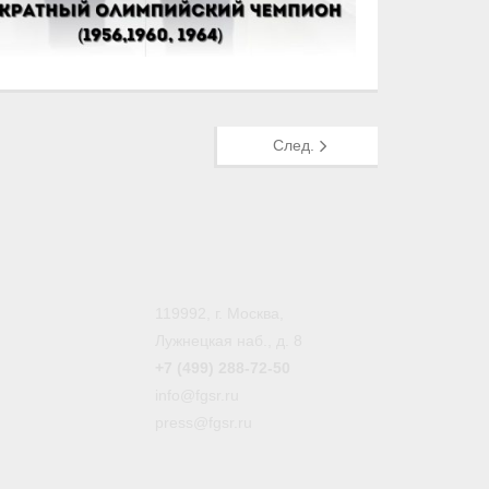
След.
119992, г. Москва,
Лужнецкая наб., д. 8
+7 (499) 288-72-50
info@fgsr.ru
press@fgsr.ru