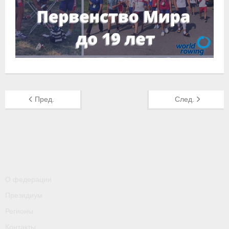
- Пресса о ФГСР в 2016
Grand Moscow Regatta (GMR)
Пред.
След.
О федерации
Президиум
Регионы
Контакты