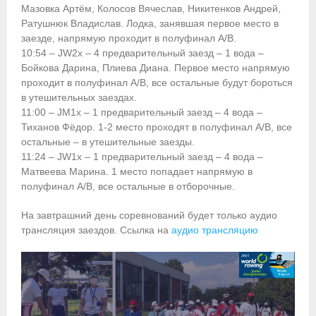
- Контакты
Мазовка Артём, Колосов Вячеслав, Никитенков Андрей,
Ратушнюк Владислав. Лодка, занявшая первое место в
- Информация для спортсменов и персонала
заезде, напрямую проходит в полуфинал А/В.
10:54 – JW2x – 4 предварительный заезд – 1 вода –
- Пул тестирования РУСАДА
Бойкова Дарина, Плиева Диана. Первое место напрямую
проходит в полуфинал А/В, все остальные будут бороться
Судейство
в утешительных заездах.
11:00 – JM1x – 1 предварительный заезд – 4 вода –
- Семинары и экзамены
Тиханов Фёдор. 1-2 место проходят в полуфинал А/В, все
остальные – в утешительные заезды.
- Коллегия спортивных судей ФГСР
11:24 – JW1x – 1 предварительный заезд – 4 вода –
Матвеева Марина. 1 место попадает напрямую в
- Документы
полуфинал А/В, все остальные в отборочные.
Фото
На завтрашний день соревнований будет только аудио
трансляция заездов. Ссылка на
аудио трансляцию
Видео
Пресса о нас
- Пресса о ФГСР в 2015