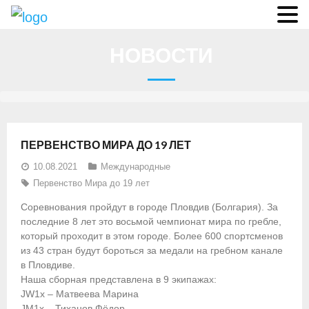
О федерации
НОВОСТИ
- Аппарат ФГСР
- Конференция
- Региональные федерации
ПЕРВЕНСТВО МИРА ДО 19 ЛЕТ
О гребле
10.08.2021
Международные
Первенство Мира до 19 лет
- Дисциплины гребного спорта
Соревнования пройдут в городе Пловдив (Болгария). За
- История гребли
последние 8 лет это восьмой чемпионат мира по гребле,
который проходит в этом городе. Более 600 спортсменов
- Президиум
из 43 стран будут бороться за медали на гребном канале
в Пловдиве.
Новости
Наша сборная представлена в 9 экипажах:
JW1x – Матвеева Марина
Регламенты и результаты
JM1x – Тиханов Фёдор