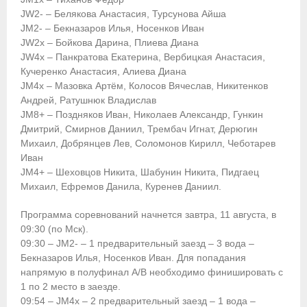
JW2- – Белякова Анастасия, Турсунова Айша
Приобретение спортивной страховки
JM2- – Бекназаров Илья, Носенков Иван
JW2x – Бойкова Дарина, Плиева Диана
Документы
JW4x – Панкратова Екатерина, Вербицкая Анастасия,
Кучеренко Анастасия, Алиева Диана
- Архив документов
JM4x – Мазовка Артём, Колосов Вячеслав, Никитенков
Андрей, Ратушнюк Владислав
- Нормативные документы
JM8+ – Поздняков Иван, Николаев Александр, Гункин
Дмитрий, Смирнов Даниил, Трембач Игнат, Дерюгин
- Подготовка спортивного резерва
Михаил, Добрянцев Лев, Соломонов Кирилл, Чеботарев
Иван
- Правила гребного спорта
JM4+ – Шеховцов Никита, Шабунин Никита, Пидгаец
Михаил, Ефремов Данила, Куренев Даниил.
Организации
Программа соревнований начнется завтра, 11 августа, в
Персоналии
09:30 (по Мск).
09:30 – JM2- – 1 предварительный заезд – 3 вода –
Антидопинг
Бекназаров Илья, Носенков Иван. Для попадания
напрямую в полуфинал А/В необходимо финишировать с
- Документы
1 по 2 место в заезде.
09:54 – JM4x – 2 предварительный заезд – 1 вода –