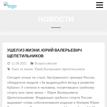
О федерации
НОВОСТИ
- Аппарат ФГСР
- Конференция
- Региональные федерации
УШЕЛ ИЗ ЖИЗНИ, ЮРИЙ ВАЛЕРЬЕВИЧ
О гребле
ЩЕПЕТИЛЬНИКОВ
11.09.2021
Всероссийские
- Дисциплины гребного спорта
Ушел из жизни
,
Юрий Валерьевич Щепетильников
- История гребли
Сегодня ночью не стало Заслуженного тренера России,
обладателя медали «За выдающийся вклад в развитие
- Президиум
Кубани» II степени и человека, посвятившего гребному
спорту всю свою жизнь – Юрия Валерьевича
Новости
Щепетильникова. Федерация гребного спорта России
выражает слова соболезнования родным и близким Юрия
Регламенты и результаты