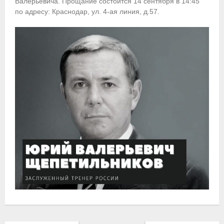
Валерьевича. Прощание состоится 14 сентября в 14:45
по адресу: Краснодар, ул. 4-ая линия, д.57.
Приобретение спортивной страховки
Документы
- Архив документов
- Нормативные документы
- Подготовка спортивного резерва
- Правила гребного спорта
Организации
Персоналии
Антидопинг
- Документы