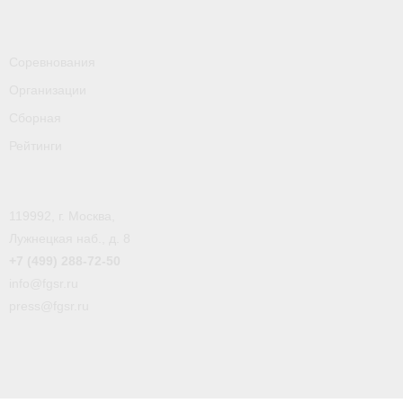
- Пресса о ФГСР в 2016
Grand Moscow Regatta (GMR)
Соревнования
Организации
Сборная
Рейтинги
119992, г. Москва,
Лужнецкая наб., д. 8
+7 (499) 288-72-50
info@fgsr.ru
press@fgsr.ru