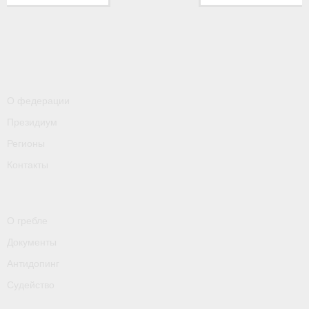
- Контакты
- Информация для спортсменов и персонала
- Пул тестирования РУСАДА
Судейство
О федерации
- Семинары и экзамены
Президиум
Регионы
- Коллегия спортивных судей ФГСР
Контакты
- Документы
Фото
О гребле
Видео
Документы
Антидопинг
Пресса о нас
Судейство
- Пресса о ФГСР в 2015