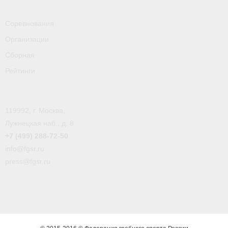
- Пресса о ФГСР в 2016
Соревнования
Grand Moscow Regatta (GMR)
Организации
Сборная
Рейтинги
119992, г. Москва,
Лужнецкая наб., д. 8
+7 (499) 288-72-50
info@fgsr.ru
press@fgsr.ru