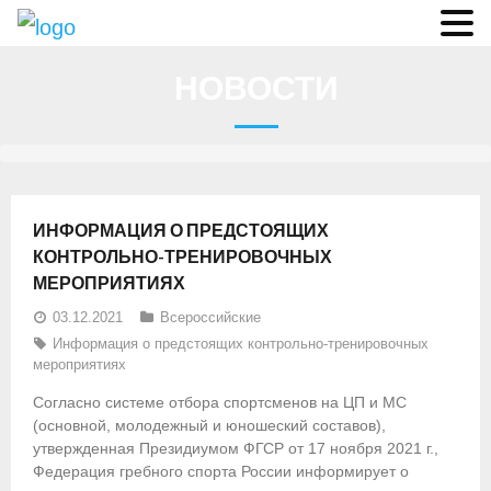
О федерации
НОВОСТИ
- Аппарат ФГСР
- Конференция
- Региональные федерации
ИНФОРМАЦИЯ О ПРЕДСТОЯЩИХ
О гребле
КОНТРОЛЬНО-ТРЕНИРОВОЧНЫХ
МЕРОПРИЯТИЯХ
- Дисциплины гребного спорта
03.12.2021
Всероссийские
- История гребли
Информация о предстоящих контрольно-тренировочных
мероприятиях
- Президиум
Согласно системе отбора спортсменов на ЦП и МС
(основной, молодежный и юношеский составов),
Новости
утвержденная Президиумом ФГСР от 17 ноября 2021 г.,
Федерация гребного спорта России информирует о
Регламенты и результаты