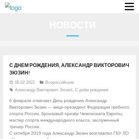
О федерации
НОВОСТИ
- Аппарат ФГСР
- Конференция
- Региональные федерации
С ДНЕМ РОЖДЕНИЯ, АЛЕКСАНДР ВИКТОРОВИЧ
О гребле
ЗЮЗИН!
05.02.2022
Всероссийские
- Дисциплины гребного спорта
Александр Викторович Зюзин!
,
С днём рождения
- История гребли
6 февраля отмечает День рождения Александр
Викторович Зюзин — вице-президент Федерации гребного
- Президиум
спорта России, бронзовый призёр Чемпионата Европы,
мастер спорта международного класса, заслуженный
Новости
тренер России.
С октября 2019 года Александр Зюзин возглавлял ГБУ ЛО
Регламенты и результаты