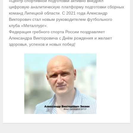
«Центр спортивной подготовки активно внедрял
цифровую аналитическую платформу подготовки сборных
Приобретение спортивной страховки
команд Липецкой области. С 2021 года Александр
Викторович стал новым руководителем футбольного
Документы
клуба «Металлург».
Федерация гребного спорта России поздравляет
- Архив документов
Александра Викторовича с Днём рождения и желает
здоровья, успехов и новых побед!
- Нормативные документы
- Подготовка спортивного резерва
- Правила гребного спорта
Организации
Персоналии
Антидопинг
- Документы