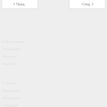
- Контакты
Пред.
След.
- Информация для спортсменов и персонала
- Пул тестирования РУСАДА
Судейство
О федерации
- Семинары и экзамены
Президиум
- Коллегия спортивных судей ФГСР
Регионы
- Документы
Контакты
Фото
Видео
О гребле
Документы
Пресса о нас
Антидопинг
- Пресса о ФГСР в 2015
Судейство