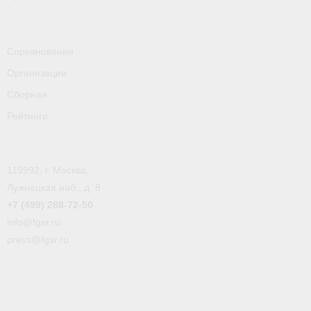
- Пресса о ФГСР в 2016
Grand Moscow Regatta (GMR)
Соревнования
Организации
Сборная
Рейтинги
119992, г. Москва,
Лужнецкая наб., д. 8
+7 (499) 288-72-50
info@fgsr.ru
press@fgsr.ru