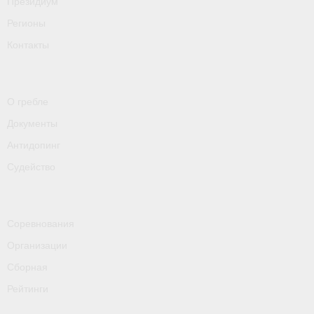
Президиум
- Пресса о ФГСР в 2016
Регионы
Grand Moscow Regatta (GMR)
Контакты
О гребле
Документы
Антидопинг
Судейство
Соревнования
Организации
Сборная
Рейтинги