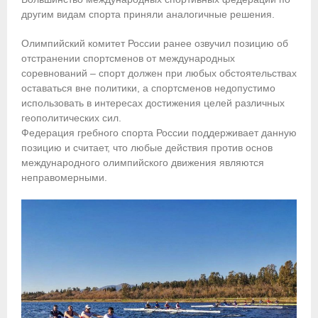
другим видам спорта приняли аналогичные решения.
Приобретение спортивной страховки
Олимпийский комитет России ранее озвучил позицию об
Документы
отстранении спортсменов от международных
соревнований – спорт должен при любых обстоятельствах
- Архив документов
оставаться вне политики, а спортсменов недопустимо
использовать в интересах достижения целей различных
- Нормативные документы
геополитических сил.
Федерация гребного спорта России поддерживает данную
- Подготовка спортивного резерва
позицию и считает, что любые действия против основ
международного олимпийского движения являются
- Правила гребного спорта
неправомерными.
Организации
Персоналии
Антидопинг
- Документы