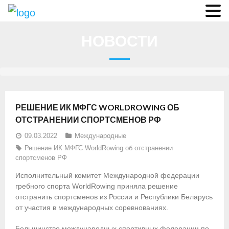
О федерации
НОВОСТИ
- Аппарат ФГСР
- Конференция
- Региональные федерации
РЕШЕНИЕ ИК МФГС WORLDROWING ОБ
О гребле
ОТСТРАНЕНИИ СПОРТСМЕНОВ РФ
09.03.2022
Международные
- Дисциплины гребного спорта
Решение ИК МФГС WorldRowing об отстранении
спортсменов РФ
- История гребли
Исполнительный комитет Международной федерации
- Президиум
гребного спорта WorldRowing приняла решение
отстранить спортсменов из России и Республики Беларусь
Новости
от участия в международных соревнованиях.
Регламенты и результаты
Большинство международных спортивных федерации по