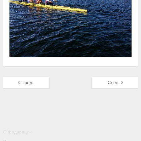
- Контакты
- Информация для спортсменов и персонала
- Пул тестирования РУСАДА
Судейство
- Семинары и экзамены
- Коллегия спортивных судей ФГСР
- Документы
Пред.
След.
Фото
Видео
Пресса о нас
О федерации
- Пресса о ФГСР в 2015