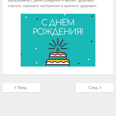
Васильевича с Днём рождения и желает здоровья,
счастья, хорошего настроения и крепкого здоровья!
Приобретение спортивной страховки
Документы
- Архив документов
- Нормативные документы
- Подготовка спортивного резерва
- Правила гребного спорта
Организации
Персоналии
Пред.
След.
Антидопинг
- Документы