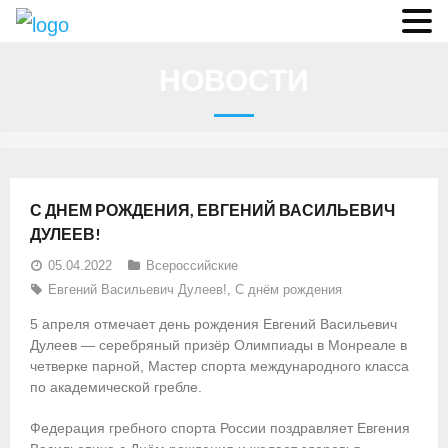
О федерации
НОВОСТИ
- Аппарат ФГСР
- Конференция
- Региональные федерации
С ДНЕМ РОЖДЕНИЯ, ЕВГЕНИЙ ВАСИЛЬЕВИЧ
О гребле
ДУЛЕЕВ!
05.04.2022
Всероссийские
- Дисциплины гребного спорта
Евгений Васильевич Дулеев!
,
С днём рождения
- История гребли
5 апреля отмечает день рождения Евгений Васильевич
Дулеев — серебряный призёр Олимпиады в Монреале в
- Президиум
четверке парной, Мастер спорта международного класса
по академической гребле.
Новости
Федерация гребного спорта России поздравляет Евгения
Регламенты и результаты