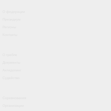
- Контакты
О федерации
- Информация для спортсменов и персонала
Президиум
- Пул тестирования РУСАДА
Регионы
Судейство
Контакты
- Семинары и экзамены
- Коллегия спортивных судей ФГСР
О гребле
Документы
- Документы
Антидопинг
Фото
Судейство
Видео
Пресса о нас
Соревнования
Организации
- Пресса о ФГСР в 2015