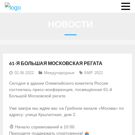
О федерации
НОВОСТИ
- Аппарат ФГСР
- Конференция
- Региональные федерации
61-Я БОЛЬШАЯ МОСКОВСКАЯ РЕГАТА
О гребле
02.06.2022
Международные
БМР 2022
- Дисциплины гребного спорта
Сегодня в здании Олимпийского комитета России
состоялась пресс-конференция, посвящённая 61-й
- История гребли
Большой Московской регате.
- Президиум
Уже завтра мы ждём вас на Гребном канале «Москва» по
адресу: улица Крылатская, дом 2.
Новости
Начало соревнований в 10:00.
Регламенты и результаты
Приходите поддержать спортсменов!