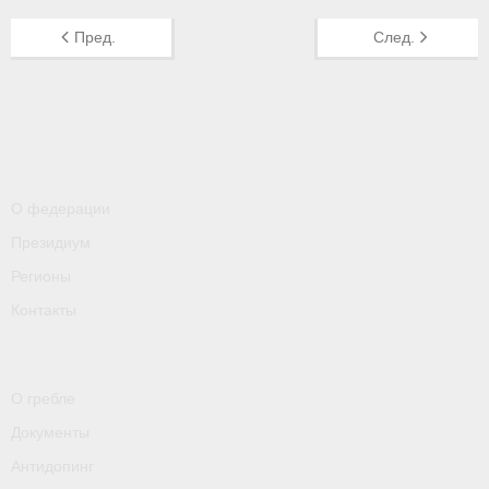
- Пресса о ФГСР в 2016
Пред.
След.
Grand Moscow Regatta (GMR)
О федерации
Президиум
Регионы
Контакты
О гребле
Документы
Антидопинг