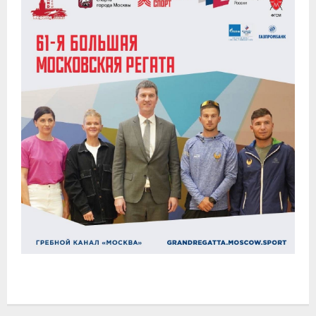
- Контакты
- Информация для спортсменов и персонала
- Пул тестирования РУСАДА
Судейство
- Семинары и экзамены
- Коллегия спортивных судей ФГСР
- Документы
Фото
Видео
Пресса о нас
- Пресса о ФГСР в 2015