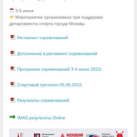
Приобретение спортивной страховки
3-5 июня
Мероприятие организовано при поддержке
Документы
департамента спорта города Москвы.
- Архив документов
Регламент соревнований
- Нормативные документы
Дополнение в регламент соревнований
- Подготовка спортивного резерва
Программа соревнований 3-4 июня 2022г
- Правила гребного спорта
Стартовый протокол 05.06.2022
Организации
Персоналии
Результаты соревнований
Антидопинг
⇒
IMAS результаты Online
- Документы