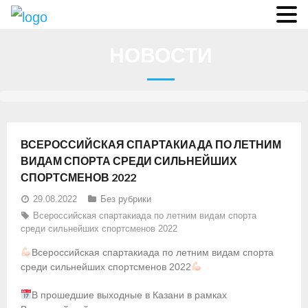
О федерации
НОВОСТИ
- Аппарат ФГСР
- Конференция
- Региональные федерации
ВСЕРОССИЙСКАЯ СПАРТАКИАДА ПО ЛЕТНИМ
О гребле
ВИДАМ СПОРТА СРЕДИ СИЛЬНЕЙШИХ
СПОРТСМЕНОВ 2022
- Дисциплины гребного спорта
29.08.2022
Без рубрики
- История гребли
Всероссийская спартакиада по летним видам спорта
среди сильнейших спортсменов 2022
- Президиум
Всероссийская спартакиада по летним видам спорта
среди сильнейших спортсменов 2022
Новости
В прошедшие выходные в Казани в рамках
Регламенты и результаты