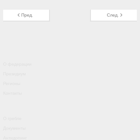
Пред.
След.
О федерации
Президиум
Регионы
Контакты
О гребле
Документы
Антидопинг