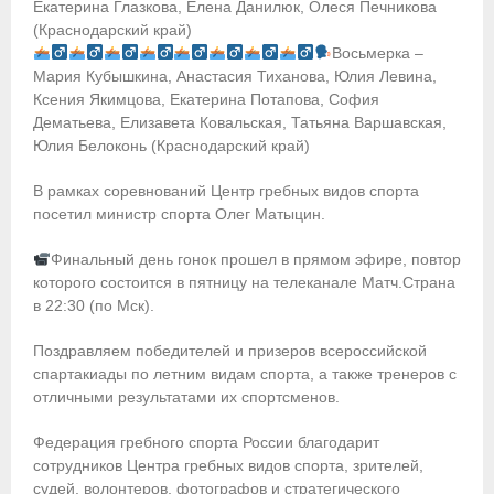
Екатерина Глазкова, Елена Данилюк, Олеся Печникова
- Пресса о ФГСР в 2016
(Краснодарский край)
Восьмерка –
Grand Moscow Regatta (GMR)
Мария Кубышкина, Анастасия Тиханова, Юлия Левина,
Ксения Якимцова, Екатерина Потапова, София
Дематьева, Елизавета Ковальская, Татьяна Варшавская,
Юлия Белоконь (Краснодарский край)
В рамках соревнований Центр гребных видов спорта
посетил министр спорта Олег Матыцин.
Финальный день гонок прошел в прямом эфире, повтор
которого состоится в пятницу на телеканале Матч.Страна
в 22:30 (по Мск).
Поздравляем победителей и призеров всероссийской
спартакиады по летним видам спорта, а также тренеров с
отличными результатами их спортсменов.
Федерация гребного спорта России благодарит
сотрудников Центра гребных видов спорта, зрителей,
судей, волонтеров, фотографов и стратегического