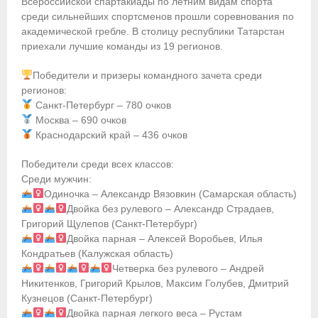
Всероссийской спартакиады по летним видам спорта
среди сильнейших спортсменов прошли соревнования по
Приобретение спортивной страховки
академической гребле. В столицу республики Татарстан
приехали лучшие команды из 19 регионов.
Документы
Победители и призеры командного зачета среди
- Архив документов
регионов:
Санкт-Петербург – 780 очков
- Нормативные документы
Москва – 690 очков
Краснодарский край – 436 очков
- Подготовка спортивного резерва
Победители среди всех классов:
- Правила гребного спорта
Среди мужчин:
Одиночка – Александр Вязовкин (Самарская область)
Организации
Двойка без рулевого – Александр Страдаев,
Григорий Щулепов (Санкт-Петербург)
Персоналии
Двойка парная – Алексей Воробьев, Илья
Кондратьев (Калужская область)
Антидопинг
Четверка без рулевого – Андрей
Никитенков, Григорий Крылов, Максим Голубев, Дмитрий
- Документы
Кузнецов (Санкт-Петербург)
Двойка парная легкого веса – Рустам