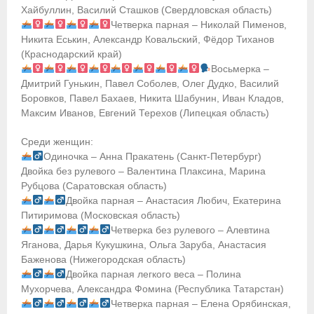
- Контакты
Хайбуллин, Василий Сташков (Свердловская область)
Четверка парная – Николай Пименов,
- Информация для спортсменов и персонала
Никита Еськин, Александр Ковальский, Фёдор Тиханов
(Краснодарский край)
- Пул тестирования РУСАДА
Восьмерка –
Дмитрий Гунькин, Павел Соболев, Олег Дудко, Василий
Судейство
Боровков, Павел Бахаев, Никита Шабунин, Иван Кладов,
Максим Иванов, Евгений Терехов (Липецкая область)
- Семинары и экзамены
Среди женщин:
- Коллегия спортивных судей ФГСР
Одиночка – Анна Пракатень (Санкт-Петербург)
Двойка без рулевого – Валентина Плаксина, Марина
- Документы
Рубцова (Саратовская область)
Двойка парная – Анастасия Любич, Екатерина
Фото
Питиримова (Московская область)
Четверка без рулевого – Алевтина
Видео
Яганова, Дарья Кукушкина, Ольга Заруба, Анастасия
Баженова (Нижегородская область)
Пресса о нас
Двойка парная легкого веса – Полина
Мухорчева, Александра Фомина (Республика Татарстан)
- Пресса о ФГСР в 2015
Четверка парная – Елена Орябинская,