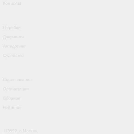
Контакты
- Пресса о ФГСР в 2016
Grand Moscow Regatta (GMR)
О гребле
Документы
Антидопинг
Судейство
Соревнования
Организации
Сборная
Рейтинги
119992, г. Москва,