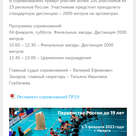
В соревнованиях примут участие более 100 участников из
23 регионов России. Участникам предстоит преодолеть
Приобретение спортивной страховки
стандартную дистанцию – 2000 метров на эргометрах.
Документы
Программа соревнований:
04 февраля, суббота. Финальные заезды. Дистанция 2000
- Архив документов
метров
10:00 – 12:30 – Финальные заезды. Дистанция 2000
- Нормативные документы
метров.
12.45 – 13:00 – Церемония награждения.
- Подготовка спортивного резерва
Главный судья соревнований – Валерий Ефимович
- Правила гребного спорта
Захаров, главный секретарь – Татьяна Ивановна
Горбачева.
Организации
Регламент соревнований ПР19
Персоналии
Антидопинг
- Документы