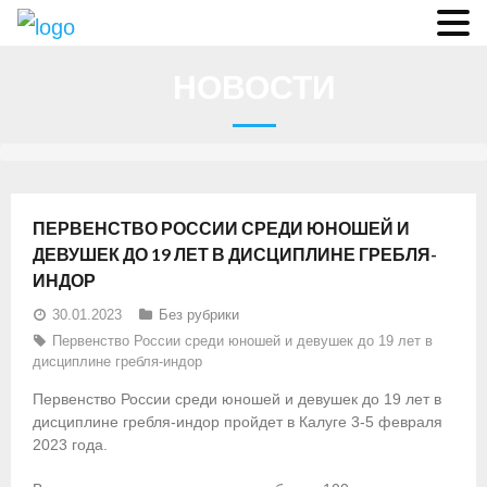
О федерации
НОВОСТИ
- Аппарат ФГСР
- Конференция
- Региональные федерации
ПЕРВЕНСТВО РОССИИ СРЕДИ ЮНОШЕЙ И
О гребле
ДЕВУШЕК ДО 19 ЛЕТ В ДИСЦИПЛИНЕ ГРЕБЛЯ-
ИНДОР
- Дисциплины гребного спорта
30.01.2023
Без рубрики
- История гребли
Первенство России среди юношей и девушек до 19 лет в
дисциплине гребля-индор
- Президиум
Первенство России среди юношей и девушек до 19 лет в
дисциплине гребля-индор пройдет в Калуге 3-5 февраля
Новости
2023 года.
Регламенты и результаты