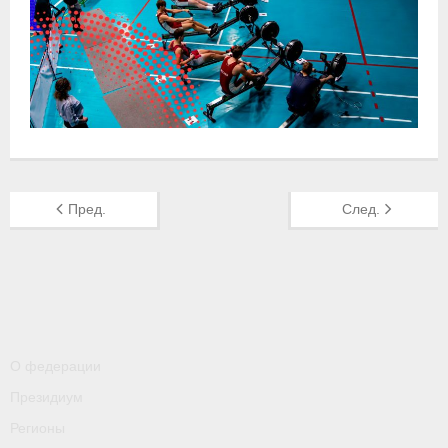
- Контакты
- Информация для спортсменов и персонала
- Пул тестирования РУСАДА
Судейство
- Семинары и экзамены
Пред.
След.
- Коллегия спортивных судей ФГСР
- Документы
Фото
Видео
О федерации
Пресса о нас
Президиум
- Пресса о ФГСР в 2015
Регионы