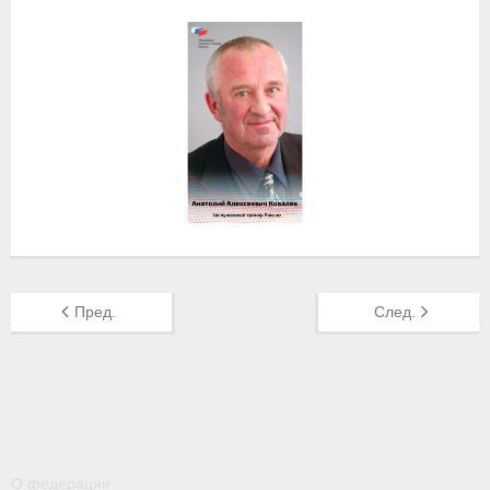
- Контакты
- Информация для спортсменов и персонала
- Пул тестирования РУСАДА
Судейство
- Семинары и экзамены
- Коллегия спортивных судей ФГСР
- Документы
Пред.
След.
Фото
Видео
Пресса о нас
- Пресса о ФГСР в 2015
О федерации