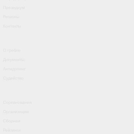
- Пресса о ФГСР в 2016
Президиум
Регионы
Grand Moscow Regatta (GMR)
Контакты
О гребле
Документы
Антидопинг
Судейство
Соревнования
Организации
Сборная
Рейтинги