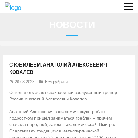
О федерации
НОВОСТИ
- Аппарат ФГСР
- Конференция
- Региональные федерации
С ЮБИЛЕЕМ, АНАТОЛИЙ АЛЕКСЕЕВИЧ
О гребле
КОВАЛЕВ
26.08.2023
Без рубрики
- Дисциплины гребного спорта
Сегодня отмечает свой юбилей заслуженный тренер
- История гребли
России Анатолий Алексеевич Ковалев.
- Президиум
Анатолий Алексеевич в академическую греблю
подростком пришёл заниматься греблей – причём
Новости
сначала народной, затем – академической. Выиграл
Спартакиаду трудящихся металлургической
Регламенты и результаты
промышленности СССР и первенство РСФСР среди