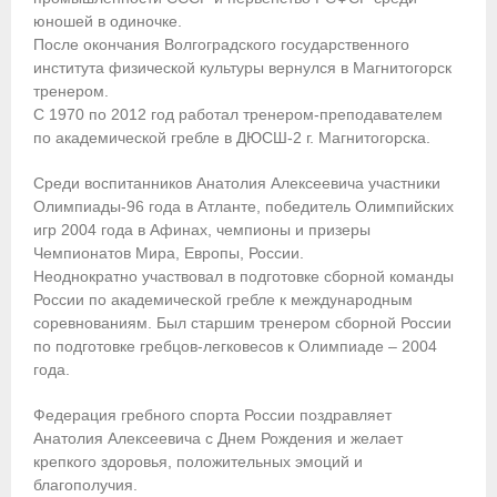
юношей в одиночке.
Приобретение спортивной страховки
После окончания Волгоградского государственного
института физической культуры вернулся в Магнитогорск
Документы
тренером.
С 1970 по 2012 год работал тренером-преподавателем
- Архив документов
по академической гребле в ДЮСШ-2 г. Магнитогорска.
- Нормативные документы
Среди воспитанников Анатолия Алексеевича участники
Олимпиады-96 года в Атланте, победитель Олимпийских
- Подготовка спортивного резерва
игр 2004 года в Афинах, чемпионы и призеры
Чемпионатов Мира, Европы, России.
- Правила гребного спорта
Неоднократно участвовал в подготовке сборной команды
России по академической гребле к международным
Организации
соревнованиям. Был старшим тренером сборной России
по подготовке гребцов-легковесов к Олимпиаде – 2004
Персоналии
года.
Антидопинг
Федерация гребного спорта России поздравляет
Анатолия Алексеевича с Днем Рождения и желает
- Документы
крепкого здоровья, положительных эмоций и
благополучия.